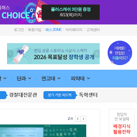
플러스캐쉬 3만원 증정
8/13(목)까지
로그인
회원가입
패스 ZONE
마이페이지
고객센터
합
단과
연고대
의약대
1
2
3
4
/4
지구과학
지구과학의 방점을 찍다