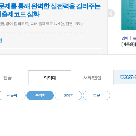
0문제를 통해 완벽한 실전력을 길러주는
Prev
해출제코드 심화
7 편입영어 합격코드] 독해 출제코드 Lv.4 (실전편 : N제)
♡경찰대
어
논리
실전
영어
환
지훈] [2027 쉬운편입] 스나이퍼 논리D (기출변형)
[이응윤] 
♡제로패
♡의약대
♡2027
전공
서류/면접
의약대
♡2027 
생물학
수의학
한의학
한문
♡연고대 
♡의약대 