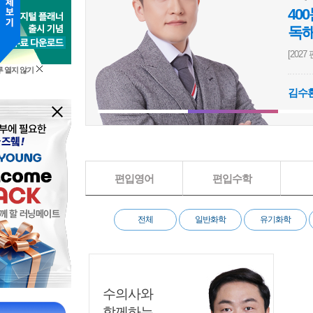
40
독
[202
 열지 않기
의학계열
생물학
심화
영
김수
[이정민] [2027 BIOstory] 의학계열 편입생물 심화 1000제 문제풀이
[이
편입영어
편입수학
전체
일반화학
유기화학
수의사와
함께하는