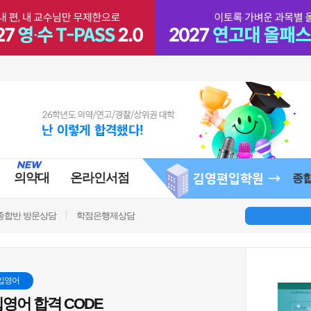
의약대
온라인서점
종
종합반 방문상담
학점은행제상담
입영어
영어 합격 CODE