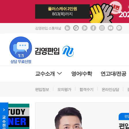
플러스캐쉬 2만원
8/13(목)까지
김영편입 소통채널
교수소개
영어/수학
연고대/전공
편입정보
모의평가
합격수기
온라인상담
편
편입