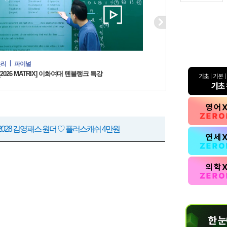
연고대 편입이 목표라면 지
Next
의 전략
[지구과학의 신] 연고대 지구과학 심화+문제풀이
 패키지♡ 플러스캐쉬 1만원
논리
파이널
전공-인문
경
방정훈
[2026 MATRIX] 이화여대 텐블랭크 특강
스♡ 제로베이스를 위한 가장 완벽한 기초 완성
 원더패스♡ 플러스캐쉬 5만원
+2028 김영패스 원더 ♡ 플러스캐쉬 4만원
영수 T패스 2.0 ♡ 플러스 캐쉬 2만원
올패스 CHOICE ♡ 1만원 할인+플러스캐쉬 3만원
올패스2.0 ♡선착순 최대 35만원 할인