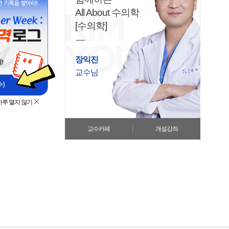
All About 수의학
[수의학]
장익진
교수님
하루 열지 않기
교수카페
개설강좌