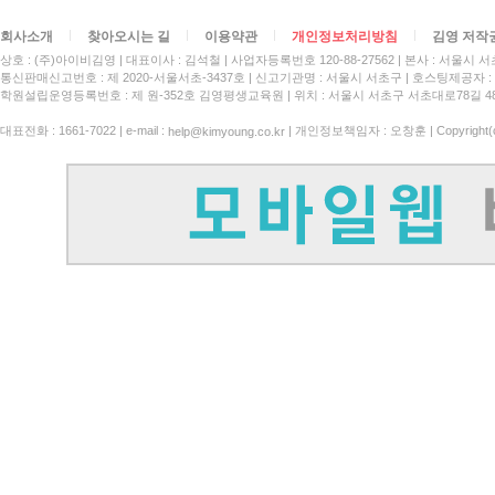
회사소개
찾아오시는 길
이용약관
개인정보처리방침
김영 저작
상호 : (주)아이비김영
대표이사 : 김석철
사업자등록번호 120-88-27562
본사 : 서울시 서
통신판매신고번호 : 제 2020-서울서초-3437호
신고기관명 : 서울시 서초구
호스팅제공자 : 
학원설립운영등록번호 : 제 원-352호 김영평생교육원 | 위치 : 서울시 서초구 서초대로78길 4
대표전화 : 1661-7022 | e-mail :
| 개인정보책임자 : 오창훈 | Copyright(c)
help@kimyoung.co.kr