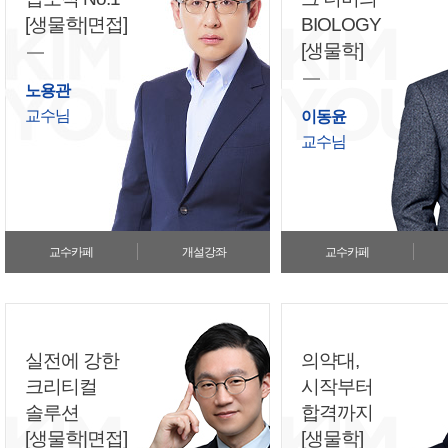
[생물학|면접]
BIOLOGY
[생물학]
노용관
교수님
이동윤
교수님
교수카페
개설강좌
교수카페
실전에 강한
의약대,
크리티컬
시작부터
솔루션
합격까지
[생물학|면접]
[생물학]