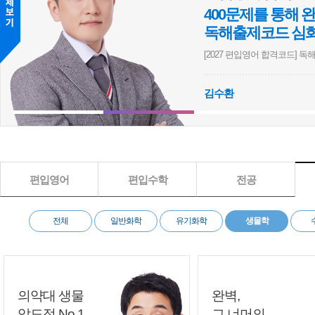
400문제를 통해
독해출제코드 심
[2027 편입영어 합격코드] 독해 
심화
영어
논리
실전
김수환
[이정민] [2027 BIOstory] 의학계열 편입생물 심화 1000제 문제풀이
[이지훈] [2027 쉬운편입]
편입영어
편입수학
전공
전체
일반화학
유기화학
생물학
의약대 생물
완벽,
압도적 No.1
그 너머의