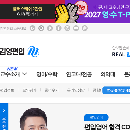
플러스캐쉬 2만원
8/13(목)까지
김영편입 소통채널
교수소개
영어/수학
연고대/전공
의약대
온
편입정보
모의평가
합격수기
온라인상담
종합반 방문상담
학
편입영어
편입영어 합격 CO