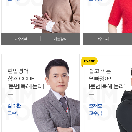
교수카페
개설강좌
교수카페
편입영어
쉽고 빠른
합격 CODE
쉽빠영어!
[문법|독해|논리]
[문법|독해|논리]
김수환
조재호
교수님
교수님