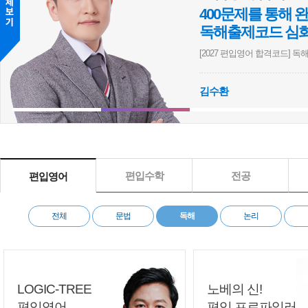
400문제를 통해
독해출제코드 심
[2027 편입영어 합격코드] 독해 
심화
영어
논리
실전
김수환
[이정민] [2027 BIOstory] 의학계열 편입생물 심화 1000제 문제풀이
[이지훈] [2027 쉬운편입]
편입수학
전공
편입영어
전체
문법
독해
논리
LOGIC-TREE
노베의 신!
편입영어
편입 프로파일러