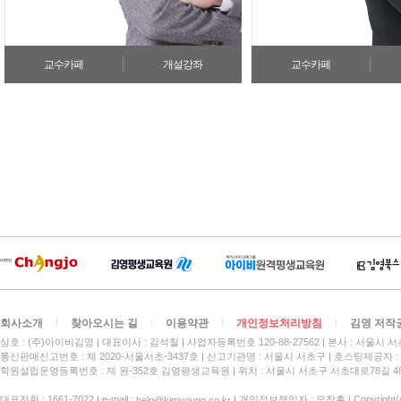
교수카페
개설강좌
교수카페
회사소개
찾아오시는 길
이용약관
개인정보처리방침
김영 저작
상호 : (주)아이비김영
대표이사 : 김석철
사업자등록번호 120-88-27562
본사 : 서울시 서
통신판매신고번호 : 제 2020-서울서초-3437호
신고기관명 : 서울시 서초구
호스팅제공자 : 
학원설립운영등록번호 : 제 원-352호 김영평생교육원 | 위치 : 서울시 서초구 서초대로78길 4
대표전화 : 1661-7022 | e-mail :
| 개인정보책임자 : 오창훈 | Copyright(c)
help@kimyoung.co.kr