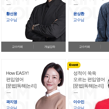
황선웅
윤상환
교수님
교수님
교수카페
개설강좌
교수카페
How EASY!
성적이 쑥쑥
편입영어
오르는 편입영어
[문법|독해|논리]
[문법|독해|논리]
곽지영
이수민
교수님
교수님