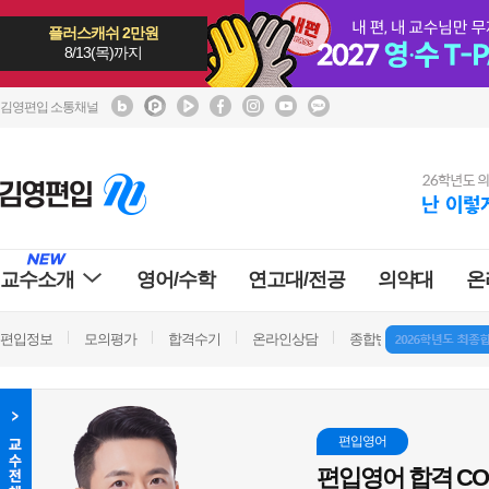
플러스캐쉬 2만원
8/13(목)까지
김영편입 소통채널
교수소개
영어/수학
연고대/전공
의약대
온
편입정보
모의평가
합격수기
온라인상담
종합반 방문상담
학
편입영어
편입영어 합격 CO