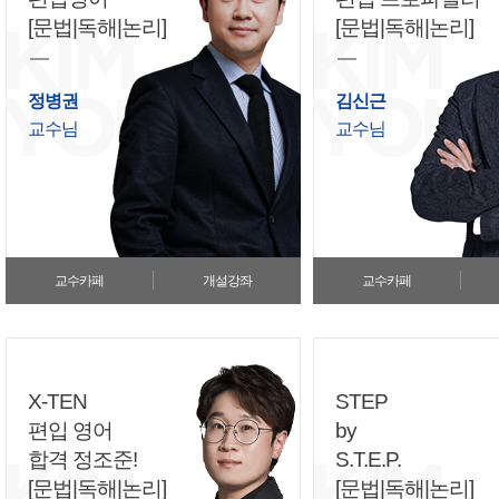
[문법|독해|논리]
[문법|독해|논리]
정병권
김신근
교수님
교수님
교수카페
개설강좌
교수카페
X-TEN
STEP
편입 영어
by
합격 정조준!
S.T.E.P.
[문법|독해|논리]
[문법|독해|논리]