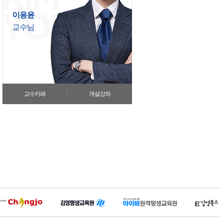
이응윤
교수님
교수카페
개설강좌