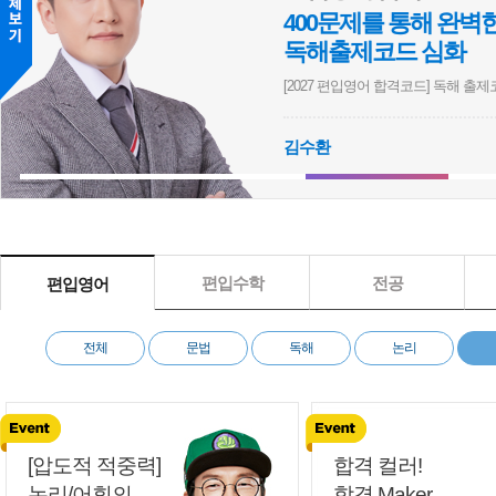
을 길러주는
연고
의 
: N제)
[지구과
논리
실전
영어
논
방정훈
훈] [2027 쉬운편입] 스나이퍼 논리D (기출변형)
[이응윤] [
편입수학
전공
편입영어
전체
문법
독해
논리
[압도적 적중력]
합격 컬러!
논리/어휘의
합격 Maker