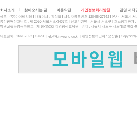
회사소개
찾아오시는 길
이용약관
개인정보처리방침
김영 저작
상호 : (주)아이비김영
대표이사 : 김석철
사업자등록번호 120-88-27562
본사 : 서울시 서
통신판매신고번호 : 제 2020-서울서초-3437호
신고기관명 : 서울시 서초구
호스팅제공자 : 
학원설립운영등록번호 : 제 원-352호 김영평생교육원 | 위치 : 서울시 서초구 서초대로78길 4
대표전화 : 1661-7022 | e-mail :
| 개인정보책임자 : 오창훈 | Copyright(c)
help@kimyoung.co.kr