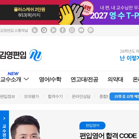
플러스캐쉬 2만원
8/13(목)까지
김영편입 소통채널
교수소개
영어/수학
연고대/전공
의약대
온
편입정보
모의평가
합격수기
온라인상담
종합반 방문상담
학
지구
지구