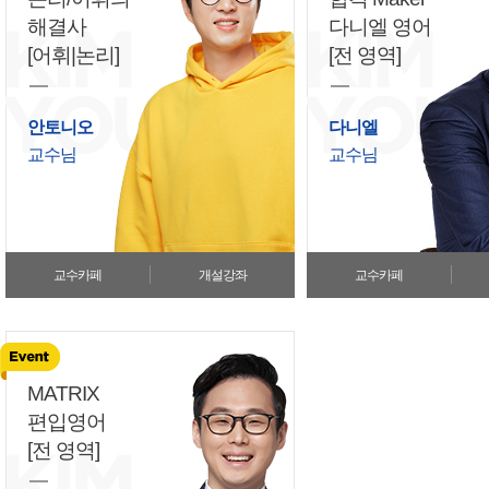
해결사
다니엘 영어
[어휘|논리]
[전 영역]
안토니오
다니엘
교수님
교수님
교수카페
개설강좌
교수카페
MATRIX
편입영어
[전 영역]