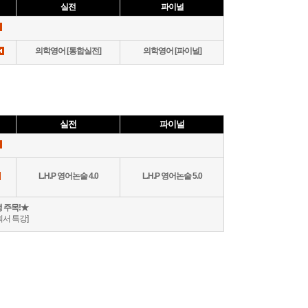
실전
파이널
의학영어 [통합실전]
의학영어 [파이널]
실전
파이널
L.H.P 영어논술 4.0
L.H.P 영어논술 5.0
생 주목!★
획서 특강]