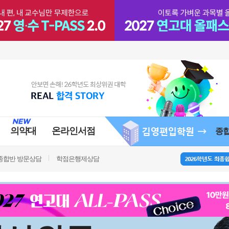
의약대
온라인서점
종
종합반 방문상담
학점은행제상담