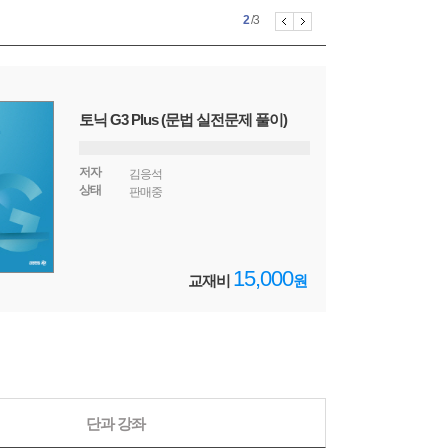
Prev
Next
1
2
3
/3
토닉 G3 Plus (문법 실전문제 풀이)
저자
김응석
상태
판매중
15,000
교재비
원
단과 강좌