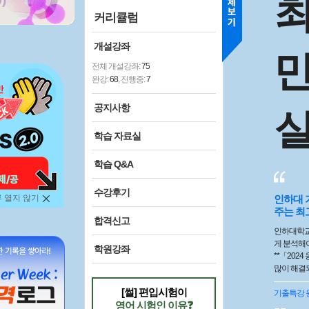
커리큘럼
개설강좌
전체 개설강좌:
75
완강:
68
, 진행중:
7
공지사항
학습 자료실
학습 Q&A
수강후기
 열지 않기
인하대 
주는 최
합격신고
인하대학교
게 분석해
학원강좌
**「202
많이 해결되었습니다. 가장 
는 데 그
[썰] 편입시험이
문제 접근
기출특강
영어 시험인 이유❓
제를 풀면