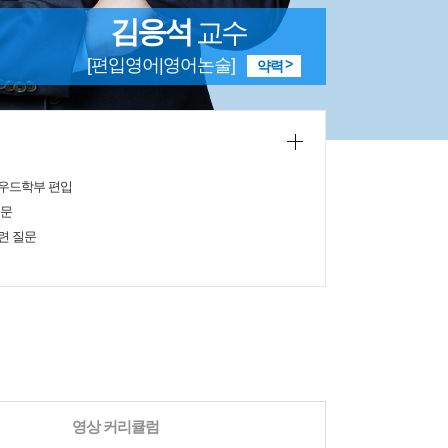
김응석
교수
[편입영어|영어논술]
약력
우드학부 편입
질문
련 질문
영상 커리큘럼