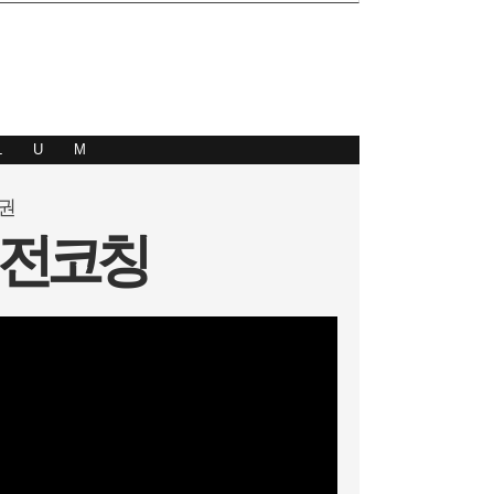
LUM
위권
실전코칭