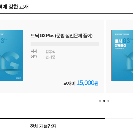
에 강한 교재
토닉 G3 Plus (문법 실전문제 풀이)
저자
김응석
상태
판매중
15,000
교재비
원
전체 개설강좌