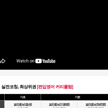
의 실전코칭, 최상위권
[편입영어 커리큘럼]
기초
기본
보카토닉 [초석]
보카토닉 [기본편]
보카토닉 [SAT편]