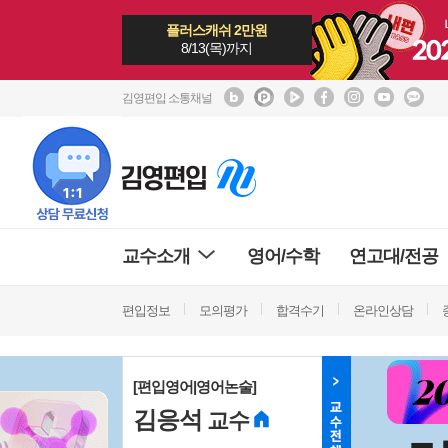
플러스캐쉬 2만원
8/13(목)까지
김영편입 소통채널
교수소개
영어/수학
연고대/전공
편입정보
모의평가
합격수기
온라인상담
[편입영어|영어논술]
김응석
교수