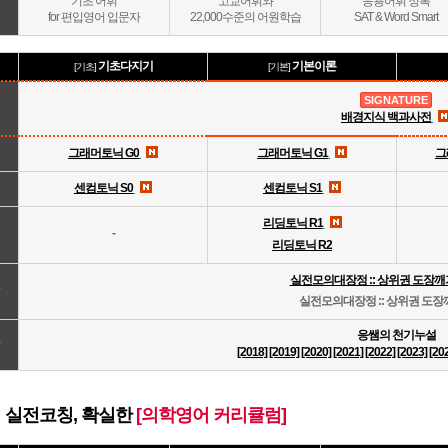
기초 어휘
고교어휘와
응용어휘 정복
for 편입영어 입문자
22,000수준의 어원학습
SAT & Word Smart
기초다지기
기본이론
[기초]
[기본]
SIGNATURE
배경지식 백과사전
그래머토닉 G0
그래머토닉 G1
그
센컴토닉 S0
센컴토닉 S1
리딩토닉 R1
-
리딩토닉 R2
실전모의대장정 :: 상위권 도장깨기 
실전모의대장정 :: 상위권 도장깨기
응쌤의 천기누설
[2018]
[2019]
[2020]
[2021]
[2022]
[2023]
[20
 실전코칭, 확실한
[의학영어 커리큘럼]