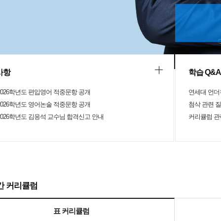
야 하는지까지 알려주셔서 실전 감각을 키우는 데
 지문을 분석하는 과정에서 출제
 짚어 주시고, 비슷한 유형이 다시 출제될 경우 어
해야 하는지까지 함께 설명해 주셔서 기출을 단순히
는 문제'가 아니라 '출제 경향을 배우는 자료'로 활용할
니다. 해설도 명확하고 핵심 위주로 정리해 주셔서
이었습니다. 편입시험은 대학마다 문제 스
르기 때문에 기출 분석이 매우 중요하다고 생각하는
사항
학습 Q&A
강의는 인하대를 준비하는 수험생이라면 반드시 한 번
 만한 강의라고 느꼈습니다. 기출을 통해 실전 감각
 2026학년도 편입영어 적중문항 공개
연세대 언더
 싶은 분들, 인하대의 출제 포인트를 빠르게 파악하
분들에게 적극 추천드립니다. 남은 기간 강의 내용을
 2026학년도 영어논술 적중문항 공개
첨삭 관련 
복습하며 실전에서 좋은 결과를 얻을 수 있도록 끝
 2026학년도 김응석 교수님 합격신고 안내
커리큘럼 관
까지 최선을 다하겠습니다. galaxy
간 커리큘럼
표 커리큘럼