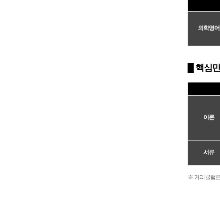
의학영어
█
핵심만
이론
서류
※ 커리큘럼은