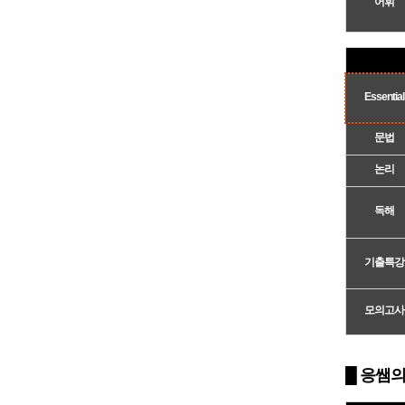
어휘
Essential
문법
논리
독해
기출특강
모의고사
█ 응쌤의