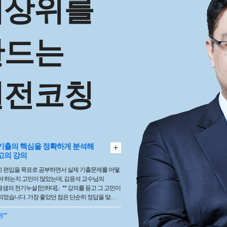
최상위를
만드는
실전코칭
기출의 핵심을 정확하게 분석해
고의 강의
 편입을 목표로 공부하면서 실제 기출문제를 어떻
야 하는지 고민이 많았는데, 김응석 교수님의
4 응샘의 천기누설 [인하대]」** 강의를 듣고 그 고민이
좋았던 점은 단순히 정답을 맞히
치지 않고, 인하대에서 반복적으로 출제되는 유형과
 방법을 체계적으로 설명해 주신다는 것입니다. 문
원**
서 어떤 부분을 먼저 확인해야 하는지, 오답을 어떻