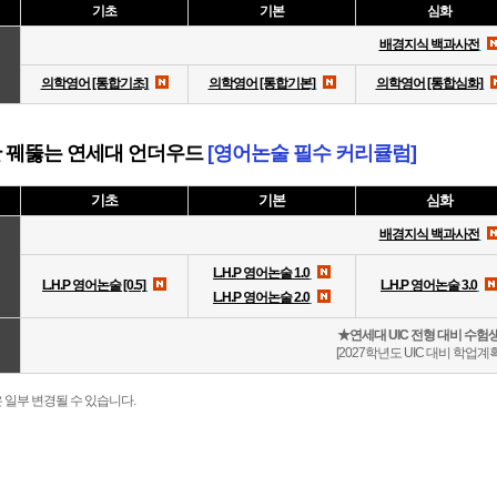
기초
기본
심화
배경지식 백과사전
의학영어 [통합기초]
의학영어 [통합기본]
의학영어 [통합심화]
 꿰뚫는
연세대 언더우드
[영어논술 필수 커리큘럼]
기초
기본
심화
배경지식 백과사전
L.H.P 영어논술 1.0
L.H.P 영어논술 [0.5]
L.H.P 영어논술 3.0
L.H.P 영어논술 2.0
★연세대 UIC 전형 대비 수험
[2027학년도 UIC 대비 학업계
 일부 변경될 수 있습니다.