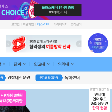
플러스캐쉬 3만원 증정
8/13(목)까지
로그인
회원가입
패스 ZONE
마이페이지
고객센터
합
단과
연고대
의약대