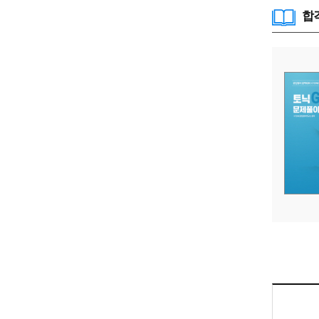
합격
토닉 R3 (Tonic R3)
저자
김응석
상태
판매중
13,000
교재비
원