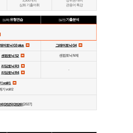
3,300개의
상위권 대비
심화 기출어휘
관용어 특강
유형연습
기출분석
[심화]
[실전]
래머토닉 G3 plus
그래머토닉 G4
센컴토닉 N제
센컴토닉 S2
리딩토닉 R3
-
리딩토닉 R4
vol#1
 vol#2
[2027]
24]
[2025]
[2026]