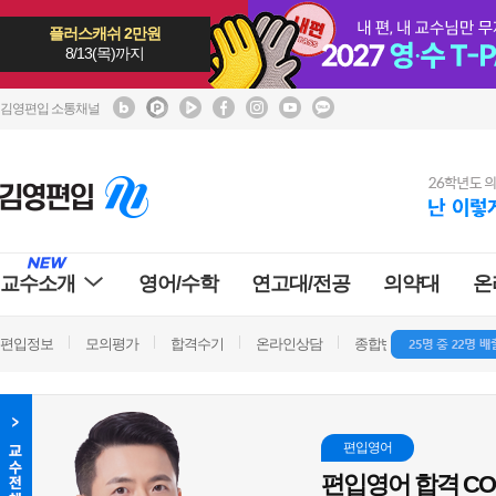
플러스캐쉬 2만원
8/13(목)까지
김영편입 소통채널
교수소개
영어/수학
연고대/전공
의약대
온
편입정보
모의평가
합격수기
온라인상담
종합반 방문상담
학
편입영어
편입영어 합격 CO