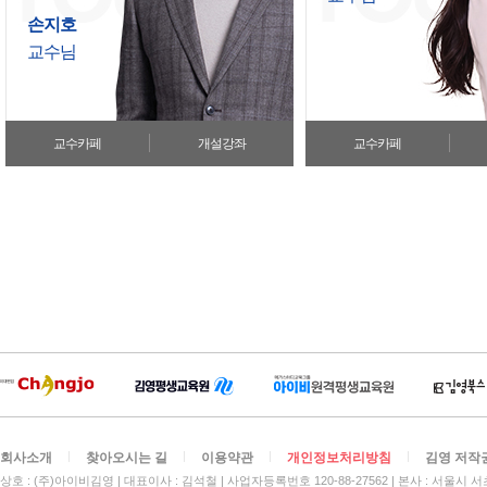
손지호
교수님
교수카페
개설강좌
교수카페
회사소개
찾아오시는 길
이용약관
개인정보처리방침
김영 저작
상호 : (주)아이비김영
대표이사 : 김석철
사업자등록번호 120-88-27562
본사 : 서울시 서