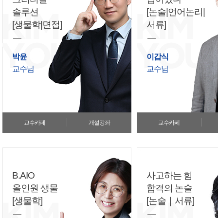
솔루션
[논술|언어논리|
[생물학|면접]
서류]
박윤
이갑식
교수님
교수님
교수카페
개설강좌
교수카페
B.AIO
사고하는 힘
올인원 생물
합격의 논술
[생물학]
[논술｜서류]