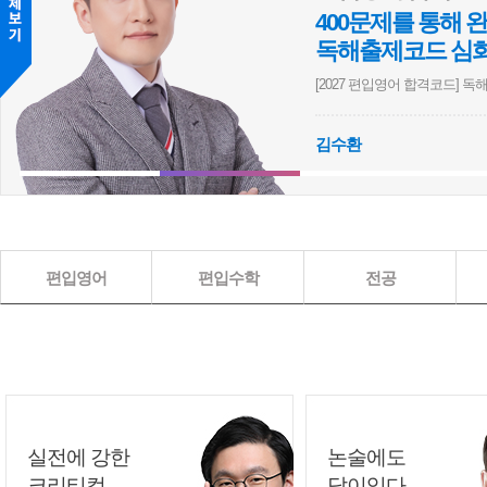
400문제를 통해
독해출제코드 심
[2027 편입영어 합격코드] 독해 
심화
영어
논리
실전
김수환
[이정민] [2027 BIOstory] 의학계열 편입생물 심화 1000제 문제풀이
[이지훈] [2027 쉬운편입]
편입영어
편입수학
전공
실전에 강한
논술에도
크리티컬
답이있다