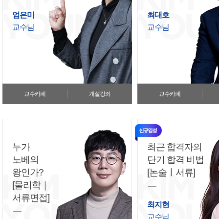
엄은미
최대호
교수님
교수님
교수카페
개설강좌
교수카페
누가
최근 합격자의
노베의
단기 합격 비법
왕인가?
[논술ㅣ서류]
[물리학｜
서류면접]
최지현
교수님