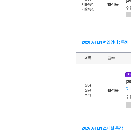
[2
황선웅
기출특강
수
기출특강
2026 X-TEN 편입영어 : 독해
과목
교수
완
[2
영어
X-T
황선웅
실전
독해
수
2026 X-TEN 스페셜 특강