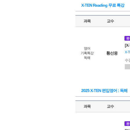
X-TEN Reading 무료 특강
과목
교수
완
[X
영어
X-
황선웅
기획특강
독해
수
2025 X-TEN 편입영어 : 독해
과목
교수
완