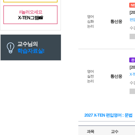
N
#놀러오세요
[2
영어
X-TEN그램📸
편입
황선웅
심화
논리
수
교수님의
학습자료실!
완
[2
영어
X-
황선웅
실전
논리
수
2027 X-TEN 편입영어 : 문법
과목
교수