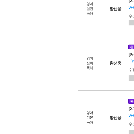
[X
영어
WHY
황선웅
실전
독해
수
완
[X
영어
「WH
황선웅
심화
독해
수
완
[X
영어
WH
황선웅
기본
독해
수