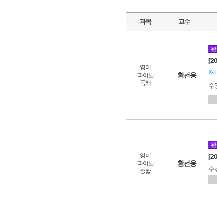
과목
교수
완
[2
영어
X-T
황선웅
파이널
독해
수
완
영어
[2
황선웅
파이널
수
종합