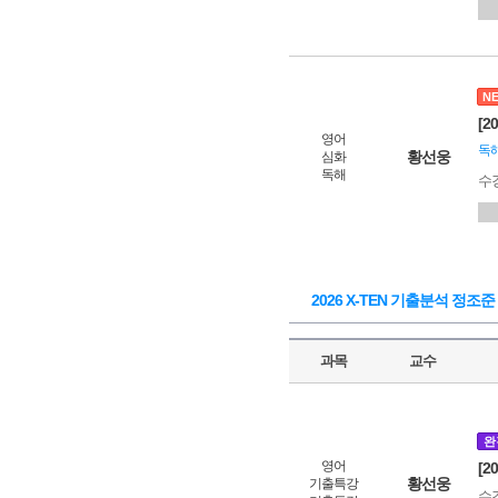
N
[2
영어
독해
황선웅
심화
독해
수
2026 X-TEN 기출분석 정조준
과목
교수
완
영어
[2
황선웅
기출특강
수