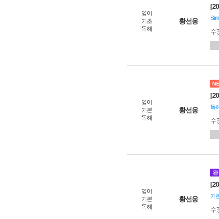
[2
영어
Si
황선웅
기초
독해
수
N
[2
영어
독해
황선웅
기본
독해
수
완
[2
영어
기본 
황선웅
기본
독해
수