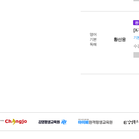
완
[X
영어
기본
황선웅
기본
독해
수