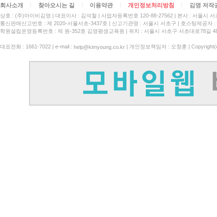
회사소개
찾아오시는 길
이용약관
개인정보처리방침
김영 저작
상호 : (주)아이비김영
대표이사 : 김석철
사업자등록번호 120-88-27562
본사 : 서울시 서
통신판매신고번호 : 제 2020-서울서초-3437호
신고기관명 : 서울시 서초구
호스팅제공자 : 
학원설립운영등록번호 : 제 원-352호 김영평생교육원 | 위치 : 서울시 서초구 서초대로78길 4
대표전화 : 1661-7022 | e-mail :
| 개인정보책임자 : 오창훈 | Copyright(c)
help@kimyoung.co.kr