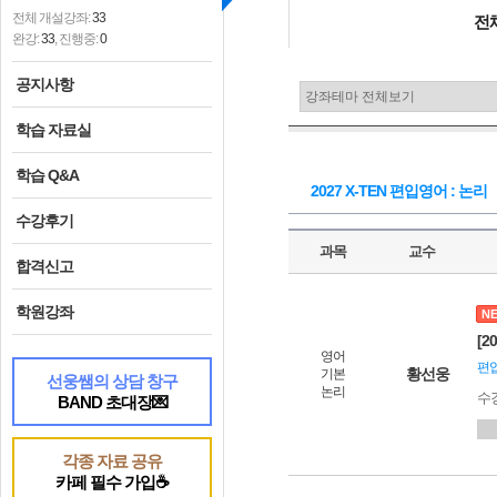
전체 개설강좌:
33
전
완강:
33
, 진행중:
0
공지사항
학습 자료실
학습 Q&A
2027 X-TEN 편입영어 : 논리
수강후기
과목
교수
합격신고
학원강좌
N
[2
영어
편입
황선웅
기본
선웅쌤의 상담 창구
논리
수
BAND 초대장💌
각종 자료 공유
카페 필수 가입☕