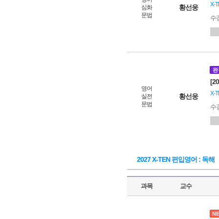
X-
황선웅
심화
문법
수
완
[2
영어
X-
황선웅
실전
문법
수
2027 X-TEN 편입영어 : 독해
과목
교수
N