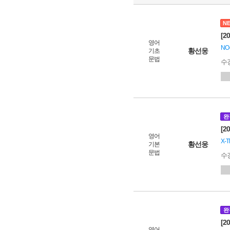
N
[2
영어
NO
황선웅
기초
문법
수
완
[2
영어
X-
황선웅
기본
문법
수
완
[2
영어