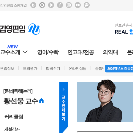
김영편입 소통채널
교수소개
영어/수학
연고대/전공
의약대
온
편입정보
모의평가
합격수기
온라인상담
종합반 방문상담
학
[문법|독해|논리]
황선웅
교수
커리큘럼
개설강좌