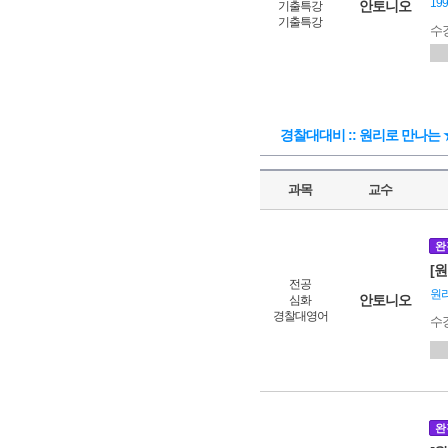
19
안토니오
기출특강
기출특강
수
경찰대대비 :: 원리로 만나는
과목
교수
완
[
전공
원리
안토니오
심화
경찰대영어
수
완