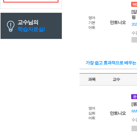
N
[
핑
영어
교수님의
안토니오
기본
20
어휘
학습자료실!
수
가장 쉽고 효과적으로 배우는 
과목
교수
완
[원
영어
M
안토니오
심화
어휘
수