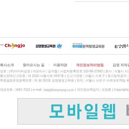
회사소개
찾아오시는 길
이용약관
개인정보처리방침
김영 저작
상호 : (주)아이비김영
대표이사 : 김석철
사업자등록번호 120-88-27562
본사 : 서울시 서
통신판매신고번호 : 제 2020-서울서초-3437호
신고기관명 : 서울시 서초구
호스팅제공자 : 
학원설립운영등록번호 : 제 원-352호 김영평생교육원 | 위치 : 서울시 서초구 서초대로78길 4
대표전화 : 1661-7022 | e-mail :
| 개인정보책임자 : 오창훈 | Copyright(c)
help@kimyoung.co.kr