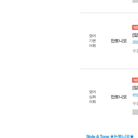
N
[
영어
안토니오
기본
20
어휘
수
N
[
영어
편입
안토니오
심화
어휘
수
Style & Tone ★논토니오★