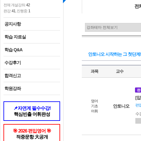
전체 개설강좌:
42
전
완강:
41
, 진행중:
1
공지사항
학습 자료실
학습 Q&A
안토니오 시작하는 그 첫단계
수강후기
과목
교수
합격신고
학원강좌
완
[
영어
편입
안토니오
기초
📌자연계 필수수강!
어휘
핵심빈출 어휘완성
수
🎯 2026 편입영어 🎯
적중문항 大공개