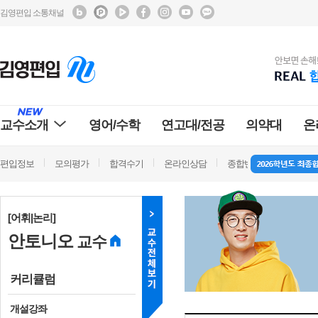
김영편입 소통채널
교수소개
영어/수학
연고대/전공
의약대
온
편입정보
모의평가
합격수기
온라인상담
종합반 방문상담
학
[어휘|논리]
안토니오
교수
커리큘럼
개설강좌