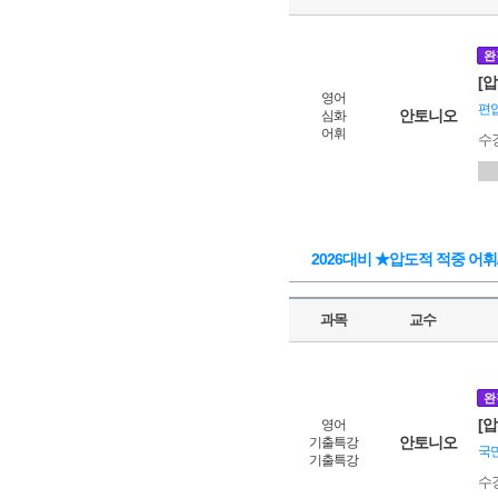
완
[압
영어
편
안토니오
심화
어휘
수
2026대비 ★압도적 적중 어
과목
교수
완
[
영어
안토니오
기출특강
국민
기출특강
수