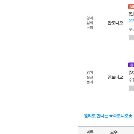
N
[
영어
20
안토니오
심화
논리
수
완
[S
영어
안토니오
실전
수
논리
원리로 만나는 ★숙토니오★
과목
교수