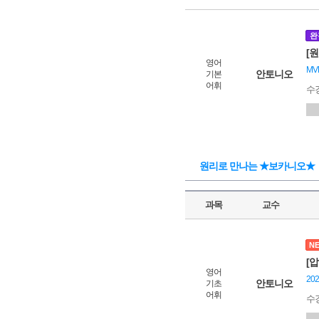
완
[원
영어
M
안토니오
기본
어휘
수
원리로 만나는 ★보카니오★
과목
교수
N
[
영어
20
안토니오
기초
어휘
수