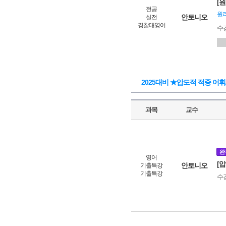
[
전공
원리
안토니오
실전
경찰대영어
수
2025대비 ★압도적 적중 어
과목
교수
완
영어
[
안토니오
기출특강
기출특강
수