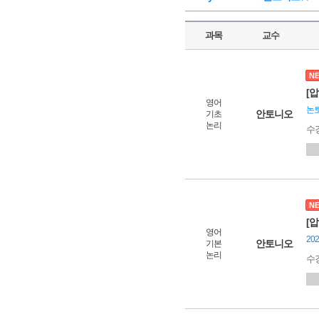
과목
교수
N
[
영어
논
안토니오
기초
논리
수
N
[
영어
20
안토니오
기본
논리
수