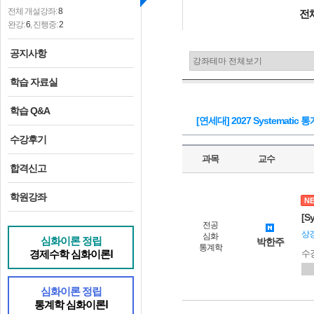
전체 개설강좌:
8
전
완강:
6
, 진행중:
2
공지사항
학습 자료실
학습 Q&A
[연세대] 2027 Systemati
수강후기
과목
교수
합격신고
학원강좌
N
[S
전공
상
심화
심화이론 정립
박한주
통계학
경제수학 심화이론Ⅰ
수
심화이론 정립
통계학 심화이론Ⅰ