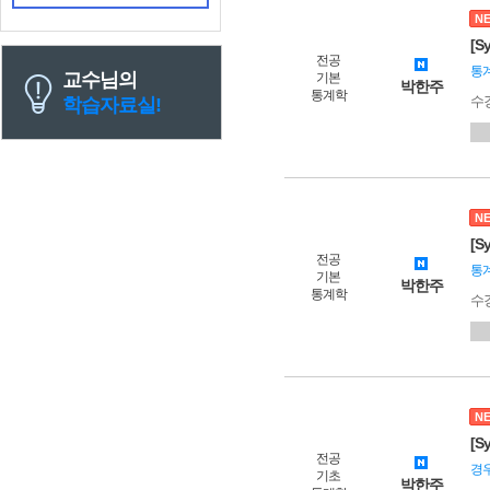
N
[S
전공
통계
교수님의
기본
박한주
통계학
수
학습자료실!
N
[S
전공
통계
기본
박한주
통계학
수
N
[S
전공
경우
기초
박한주