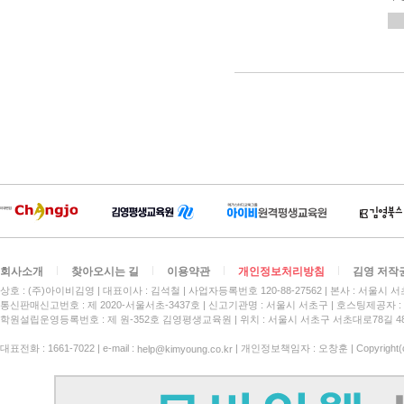
회사소개
찾아오시는 길
이용약관
개인정보처리방침
김영 저작
상호 : (주)아이비김영
대표이사 : 김석철
사업자등록번호 120-88-27562
본사 : 서울시 서
통신판매신고번호 : 제 2020-서울서초-3437호
신고기관명 : 서울시 서초구
호스팅제공자 : 
학원설립운영등록번호 : 제 원-352호 김영평생교육원 | 위치 : 서울시 서초구 서초대로78길 4
대표전화 : 1661-7022 | e-mail :
| 개인정보책임자 : 오창훈 | Copyright(c)
help@kimyoung.co.kr