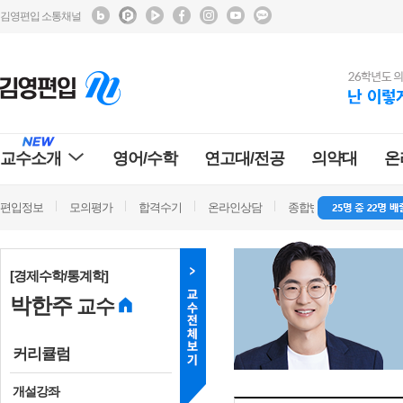
김영편입 소통채널
교수소개
영어/수학
연고대/전공
의약대
온
편입정보
모의평가
합격수기
온라인상담
종합반 방문상담
학
[경제수학/통계학]
박한주
교수
커리큘럼
개설강좌