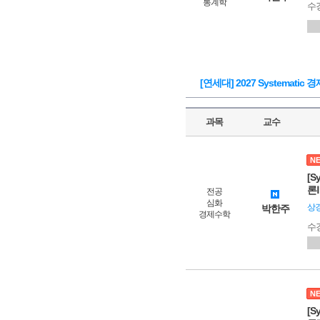
통계학
수
[연세대] 2027 Systemati
과목
교수
N
[S
론Ⅰ
전공
심화
상
박한주
경제수학
수
N
[S