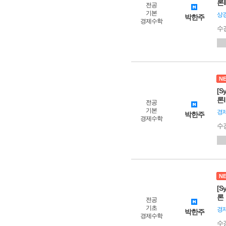
론
전공
기본
상
박한주
경제수학
수
N
[S
론Ⅰ
전공
기본
경
박한주
경제수학
수
N
[S
론
전공
기초
경
박한주
경제수학
수