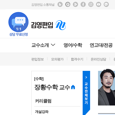
김영편입 소통채널
교수소개
영어/수학
연고대/전공
편입정보
모의평가
합격수기
온라인상담
[수학]
장황수학
교수
커리큘럼
개설강좌