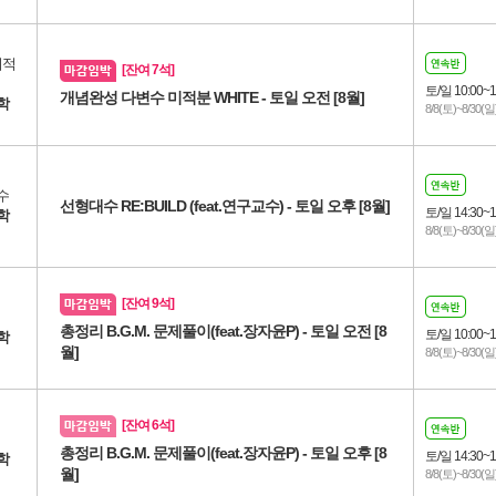
미적
[잔여 7석]
토/일 10:00~1
개념완성 다변수 미적분 WHITE - 토일 오전 [8월]
학
8/8(토)~8/30(일
수
선형대수 RE:BUILD (feat.연구교수) - 토일 오후 [8월]
토/일 14:30~1
학
8/8(토)~8/30(일
[잔여 9석]
총정리 B.G.M. 문제풀이(feat.장자윤P) - 토일 오전 [8
토/일 10:00~1
학
월]
8/8(토)~8/30(일
[잔여 6석]
총정리 B.G.M. 문제풀이(feat.장자윤P) - 토일 오후 [8
토/일 14:30~1
학
월]
8/8(토)~8/30(일