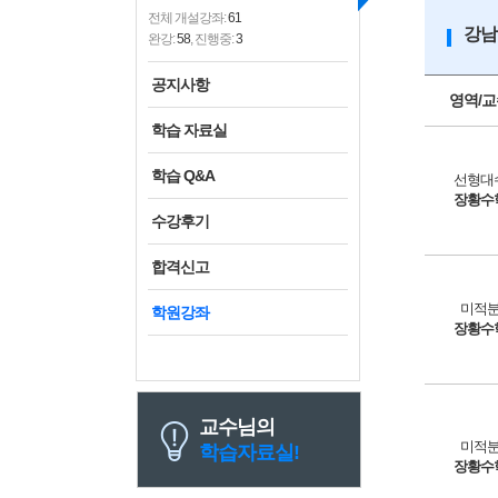
전체 개설강좌:
61
강남
완강:
58
, 진행중:
3
공지사항
영역/교
학습 자료실
학습 Q&A
선형대
장황수
수강후기
합격신고
미적
학원강좌
장황수
교수님의
미적
학습자료실!
장황수