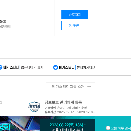
바로결제
5:00
장바구니
) [총 8회]
메가스터디그룹 소개
청
오늘 하루 열지