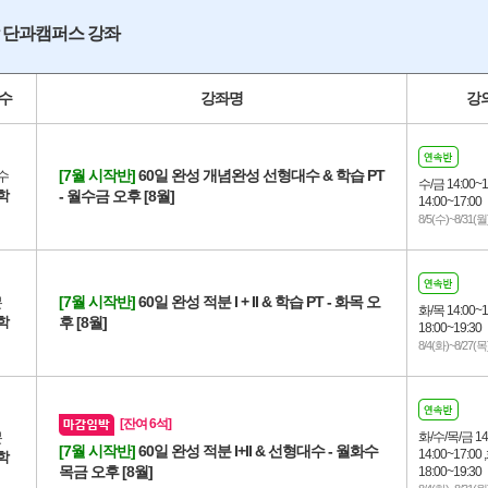
 단과캠퍼스 강좌
수
강좌명
강
[7월 시작반]
60일 완성 개념완성 선형대수 & 학습 PT
수
수/금 14:00~1
학
- 월수금 오후 [8월]
14:00~17:00
8/5(수)~8/31(월
[7월 시작반]
60일 완성 적분 I + II & 학습 PT - 화목 오
분
화/목 14:00~1
학
후 [8월]
18:00~19:30
8/4(화)~8/27(목
[잔여 6석]
분
화/수/목/금 14:
[7월 시작반]
60일 완성 적분 I+II & 선형대수 - 월화수
14:00~17:00
학
목금 오후 [8월]
18:00~19:30