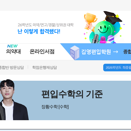
의약대
온라인서점
종
종합반 방문상담
학점은행제상담
편입수학의 기준
장황수학 [수학]