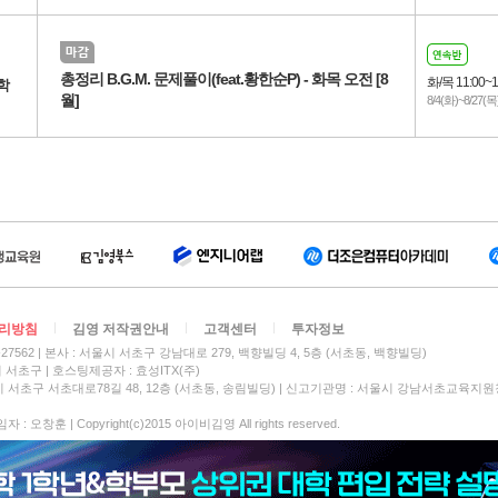
총정리 B.G.M. 문제풀이(feat.황한순P) - 화목 오전 [8
화/목 11:00~1
학
월]
8/4(화)~8/27(목
리방침
김영 저작권안내
고객센터
투자정보
27562
본사 : 서울시 서초구 강남대로 279, 백향빌딩 4, 5층 (서초동, 백향빌딩)
시 서초구
호스팅제공자 : 효성ITX(주)
 서초구 서초대로78길 48, 12층 (서초동, 송림빌딩) | 신고기관명 : 서울시 강남서초교육지원
 오창훈 | Copyright(c)2015 아이비김영 All rights reserved.