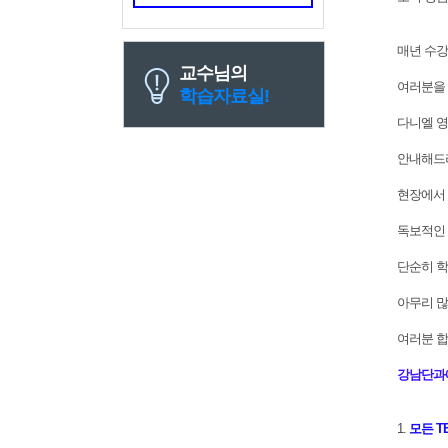
매년 수
교수님의
여러분을 
학습자료실!
다니엘 영
안내해드
현장에서 
독보적인 
단순히 
아무리 많
여러분 합
강남단과에
1.
모든 T