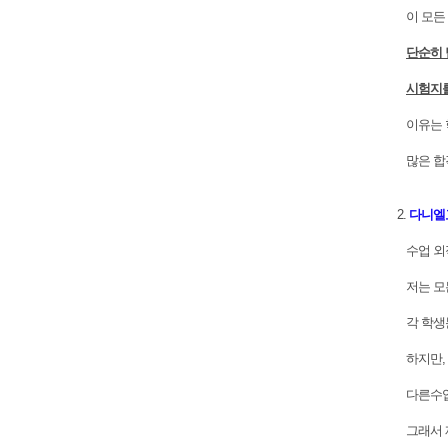
이 모든
단순히 
시험지를
이유는 학
많은 합격
2.
다니엘
수업 외적
저는 모든
각 학생
하지만, 
다른수업이
그래서 