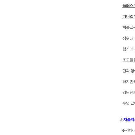
플러스
다니엘 
학습질문,
상위권 
합격에 큰
조교들을 
단과 영어
하지만 매
강남단과
수업 끝
3.
자습자
주간다니