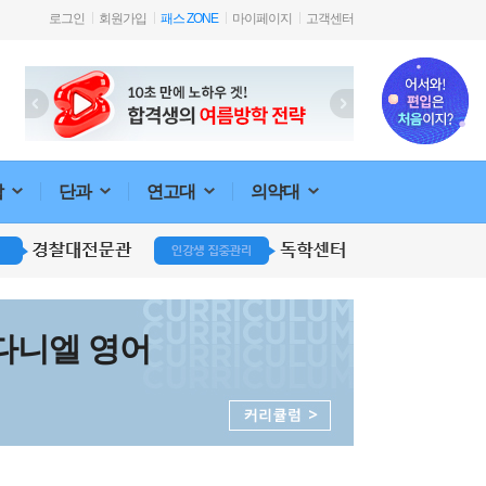
로그인
회원가입
패스 ZONE
마이페이지
고객센터
합
단과
연고대
의약대
 다니엘 영어