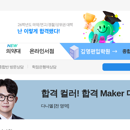
의약대
온라인서점
종
종합반 방문상담
학점은행제상담
합격 컬러! 합격 Maker
다니엘 [전 영역]