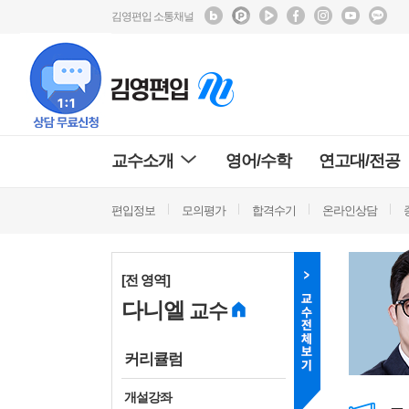
김영편입 소통채널
교수소개
영어/수학
연고대/전공
편입정보
모의평가
합격수기
온라인상담
[전 영역]
다니엘
교수
커리큘럼
개설강좌