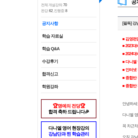
공
전체 개설강좌:
70
완강:
62
, 진행중:
8
공지사항
[필독] 
학습 자료실
■ 김영편
■ 202
학습 Q&A
■ 202
수강후기
■ 다니엘
■ 인터넷 
합격신고
■ 종합반 
■ 종합반 
학원강좌
안녕하세요
🏆명예의 전당🏆
합격 축하 드립니다🎉
다니엘 
꼭 차근차
다니엘 영어 현장강의
강남단과 찐 학습관리
오직 강남