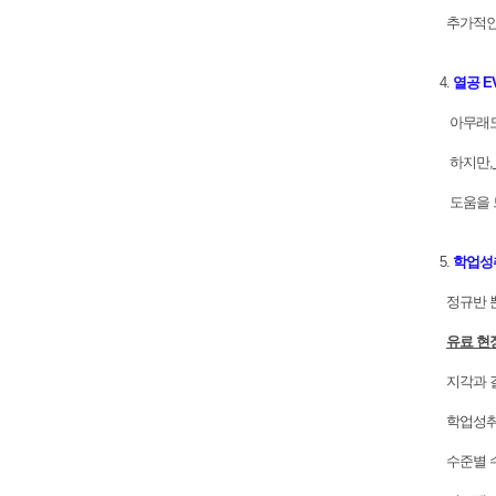
추가적인 
4.
열공 E
아무래도 
하지만,
도움을 
5.
학업성
정규반 뿐
유료 현
지각과 결
학업성취
수준별 수