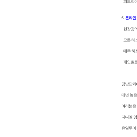
피드백이
6.
온라인
현장강의 
모든 테스
매주 하프
개인별로
강남단과
매년 높은
여러분은 
다니엘 영
유일무이