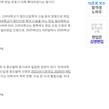
대학 편입 문호가 대폭 확대되었다는 평가다
.
,
고려대학교가 첨단산업학과 신설 등의 영향으로 편입
대학교가 첨단산업 학과 신설을 어느 정도 일단락하고
가세에 따라 고려대학교는 향후에도 편입 모집 인원의 증
은 일반편입 인원으로
, 2025
학년도
420
명에서
2026
학년
학 내 중도탈락 증가세와 밀접한 관련이 있다
.
연세대학
 신입생 중도탈락 인원은
2021
년
(
기준연도
2020
년
) 491
.
이는 약학과의 학부 전환
,
수능 문
·
이과 통합선발
,
의대