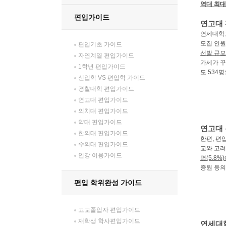
역대 최대
편입가이드
연고대
연세대학
모집 인
편입기초 가이드
선발 규모
자연계열 편입가이드
가세가 꾸
1학년 편입가이드
도
534
명
신입학 VS 편입학 가이드
경찰대학 편입가이드
연고대 편입가이드
의치대 편입가이드
약대 편입가이드
연고대
한의대 편입가이드
한편
,
편
수의대 편입가이드
교와 고려
인강 이용가이드
명
(5.8%)
증원 등의
편입 학위완성 가이드
고교졸업자 편입가이드
재학생 학사편입가이드
연세대