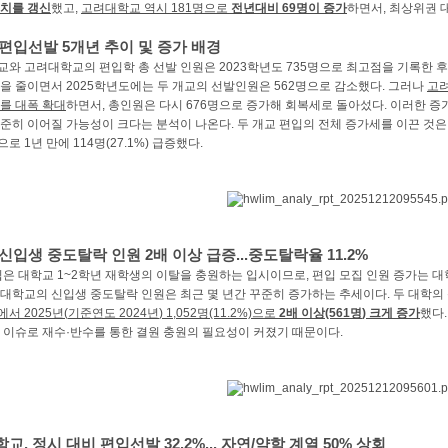
치를 갱신
했고
,
고려대학교 역시
181
명으로
전년대비
69
명이 증가
하면서
,
최상위권 
 편입선발
5
개년 추이 및 증가 배경
교와 고려대학교의 편입학 총 선발 인원은
2023
학년도
735
명으로 최고점을 기록한 후
원을 줄이면서
2025
학년도에는 두 개교의 선발인원은
562
명으로 감소했다
.
그러나
고려
를 대폭 확대
하면서
,
총인원은 다시
676
명으로 증가해 회복세로 돌아섰다
.
이러한 증
준히 이어질 가능성이 크다는 분석이 나온다
.
두 개교 편입의 전체 증가세를 이끈 것
으로
1
년 만에
114
명
(27.1%)
급증했다
.
 신입생 중도탈락 인원
2
배 이상 급증
...
중도탈락율
11.2%
입은 대학교
1~2
학년 재학생의 이탈을 충원하는 입시이므로
,
편입 모집 인원 증가는 대
대학교의 신입생 중도탈락 인원은 최근 몇 년간 꾸준히 증가하는 추세이다
.
두 대학의
에서
2025
년
(
기준연도
2024
년
) 1,052
명
(11.2%)
으로
2
배 이상
(561
명
)
크게 증가
했다
 이슈로 재수
·
반수를 통한 결원 충원의 필요성이 커졌기 때문이다
.
학교
,
정시 대비 편입선발
32.2%...
자연
/
약학 계열
50%
상회