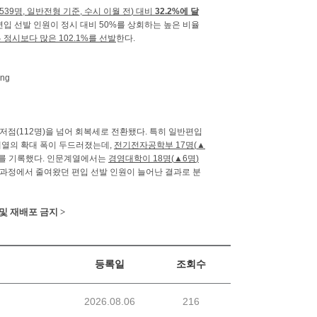
,539
명
,
일반전형 기준
,
수시 이월 전
)
대비
32.2%
에 달
편입 선발 인원이 정시 대비
50%
를 상회하는 높은 비율
 정시보다 많은
102.1%
를 선발
한다
.
최저점
(112
명
)
을 넘어 회복세로 전환됐다
.
특히 일반편입
계열의 확대 폭이 두드러졌는데
,
전기전자공학부
17
명
(
▲
를 기록했다
.
인문계열에서는
경영대학이
18
명
(
▲
6
명
)
과정에서 줄여왔던 편입 선발 인원이 늘어난 결과로 분
및 재배포 금지 >
등록일
조회수
2026.08.06
216