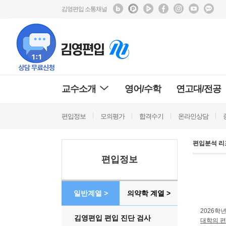
김영편입 소통채널
교수소개
영어/수학
연고대/전공
편입정보
모의평가
합격수기
온라인상담
편입분석 리
편입정보
일반계열 >
의약학 계열 >
2026
학년
김영편입 편입 진단 검사
대학의 