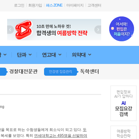
로그인
회원가입
패스 ZONE
마이페이지
고객센터
합
단과
연고대
의약대
학을 목표로 하는 수험생들에게 희소식이 되고 있다
.
두
회복세를 보였다
.
특히
연세대학교는
495
명을 선발하며