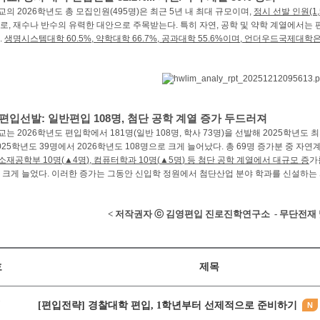
교의
2026
학년도 총 모집인원
(495
명
)
은 최근
5
년 내 최대 규모이며
,
정시 선발 인원
(1
로
,
재수나 반수의 유력한 대안으로 주목받는다
.
특히 자연
,
공학 및 약학 계열에서는 
.
생명시스템대학
60.5%,
약학대학
66.7%,
공과대학
55.6%
이며
,
언더우드국제대학은
 편입선발
:
일반편입
108
명
,
첨단 공학 계열 증가 두드러져
교는
2026
학년도 편입학에서
181
명
(
일반
108
명
,
학사
73
명
)
을 선발해
2025
학년도 
025
학년도
39
명에서
2026
학년도
108
명으로 크게 늘어났다
.
총
69
명 증가분 중 자연
소재공학부
10
명
(
▲
4
명
),
컴퓨터학과
10
명
(
▲
5
명
)
등 첨단 공학 계열에서 대규모 증
가
 크게 늘었다
.
이러한 증가는 그동안 신입학 정원에서 첨단산업 분야 학과를 신설하는 
< 저작권자 ⓒ 김영편입 진로진학연구소 - 무단전재 
호
제목
7
[편입전략] 경찰대학 편입, 1학년부터 선제적으로 준비하기
N