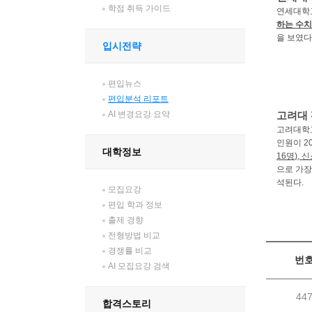
학점 취득 가이드
연세대학
하는 수치
을 보였다
입시전략
편입뉴스
편입분석 리포트
AI 변경요강 요약
고려대
고려대학
인원이
2
대학정보
16
명
),
신
으로 가장
석된다
.
모집요강
편입 학과 정보
출제 경향
전형방법 비교
경쟁률 비교
번
AI 모집요강 검색
44
합격스토리