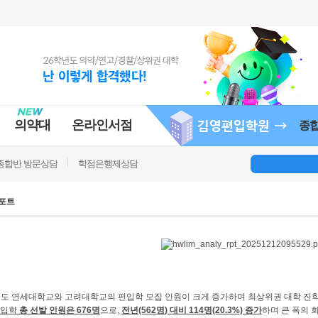
의약대
온라인서점
종
종합반 방문상담
학점은행제상담
포트
도 연세대학교와 고려대학교의 편입학 모집 인원이 크게 증가하며 최상위권 대학 진
편입학
총 선발 인원은
676
명
으로
,
전년
(562
명
)
대비
114
명
(20.3%)
증가
하며 큰 폭의 