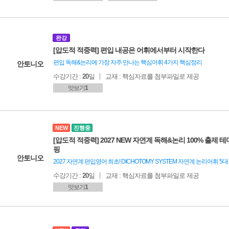
완강
[압도적 적중력] 편입 내공은 어휘에서부터 시작한다
편입 독해&논리에 가장 자주 만나는 핵심어휘 4가지 핵심정리
안토니오
수강기간 :
20
일
교재 : 핵심자료를 첨부파일로 제공
맛보기
1
NEW
진행중
[압도적 적중력] 2027 NEW 자연계 독해&논리 100% 출제 
핑
안토니오
2027 자연계 편입영어 최초! DICHOTOMY SYSTEM 자연계 논리어휘 5
수강기간 :
20
일
교재 : 핵심자료를 첨부파일로 제공
맛보기
1