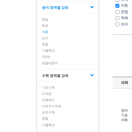
어휘
영어 영역별 강좌
문법
독해
문법
논리
독해
종합
어휘
기출특
논리
TEPS
종합
기출특강
TEPS
경찰대영어
수학 영역별 강좌
과목
기초수학
미적분
선형대수
다변수미적분
영어
공학수학
기초
종합
어휘
기출특강