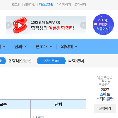
로그인
회원가입
패스 ZONE
마이페이지
고객센터
합
단과
연고대
의약대
교수
진행
전체