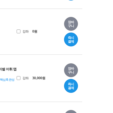
장바
구니
강좌
0
원
즉시
결제
장바
테마별 어휘 맵
구니
강좌
30,000
원
대 핵심축 완성
즉시
결제