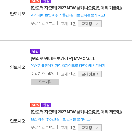
NEW
완강
[압도적 적중력] 2027 NEW 보카니오(편입어휘 기출편)
안토니오
2027대비 편입 어휘 기출편 (원리로 만나는 보카니오)
수강기간 :
65
일
교재 :
1
권
교재정보 >
완강
[원리로 만나는 보카니오] MVP :: Vol.1
MVP 기출편어휘 가장 효과적으로 강력하게 암기하자
안토니오
수강기간 :
70
일
교재 :
1
권
교재정보 >
맛보기
1
NEW
완강
[압도적 적중력] 2027 NEW 보카니오(편입어휘 적중편)
편입 어휘 적중편 (원리로 만나는 보카니오)
안토니오
수강기간 :
90
일
교재 :
1
권
교재정보 >