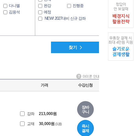
다니엘
완강
진행중
김응석
예정
NEW! 2027대비 신규 강좌
찾기
가격
수강신청
장바
구니
강좌
213,000
원
교재
30,000
원
(1권)
즉시
결제