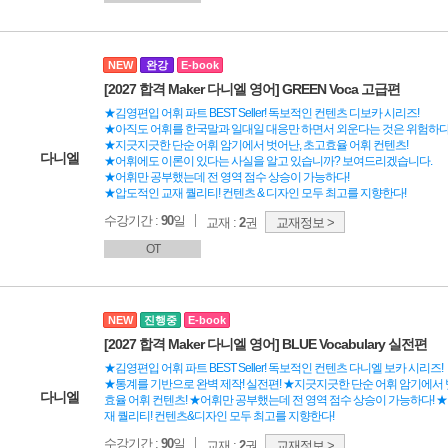
NEW
완강
E-book
[2027 합격 Maker 다니엘 영어] GREEN Voca 고급편
★김영편입 어휘 파트 BEST Seller! 독보적인 컨텐츠 디보카 시리즈!
★아직도 어휘를 한국말과 일대일 대응만 하면서 외운다는 것은 위험하다
★지긋지긋한 단순 어휘 암기에서 벗어난, 초고효율 어휘 컨텐츠!
다니엘
★어휘에도 이론이 있다는 사실을 알고 있습니까? 보여드리겠습니다.
★어휘만 공부했는데 전 영역 점수 상승이 가능하다!
★압도적인 교재 퀄리티! 컨텐츠 & 디자인 모두 최고를 지향한다!
수강기간 :
90
일
교재 :
2
권
교재정보 >
OT
NEW
진행중
E-book
[2027 합격 Maker 다니엘 영어] BLUE Vocabulary 실전편
★김영편입 어휘 파트 BEST Seller! 독보적인 컨텐츠 다니엘 보카 시리즈!
★통계를 기반으로 완벽 제작! 실전편! ★지긋지긋한 단순 어휘 암기에서 
다니엘
효율 어휘 컨텐츠! ★어휘만 공부했는데 전 영역 점수 상승이 가능하다! 
재 퀄리티! 컨텐츠&디자인 모두 최고를 지향한다!
수강기간 :
90
일
교재 :
2
권
교재정보 >