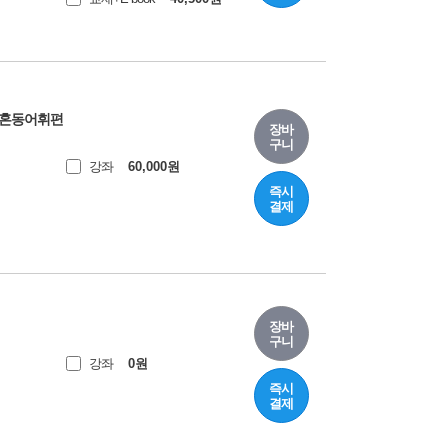
보카 혼동어휘편
장바
구니
강좌
60,000
원
즉시
결제
장바
구니
강좌
0
원
즉시
결제