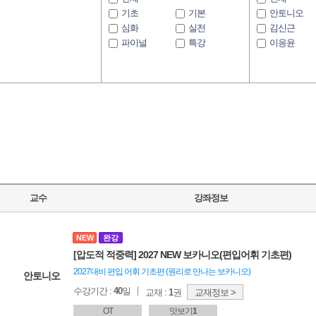
기초
기본
안토니오
심화
실전
김신근
파이널
특강
이응윤
강
교수
강좌정보
NEW
완강
[압도적 적중력] 2027 NEW 보카니오(편입어휘 기초편)
2027대비 편입 어휘 기초편 (원리로 만나는 보카니오)
안토니오
수강기간 :
40
일
교재 :
1
권
교재정보 >
OT
맛보기
1