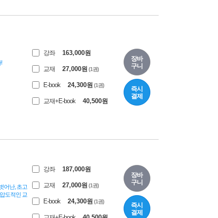
강좌
163,000
원
장바
!
구니
교재
27,000
원
(1권)
E-book
24,300
원
(1권)
즉시
결제
교재+E-book
40,500
원
강좌
187,000
원
장바
구니
교재
27,000
원
(1권)
벗어난, 초고
★압도적인 교
E-book
24,300
원
(1권)
즉시
결제
교재+E-book
40,500
원