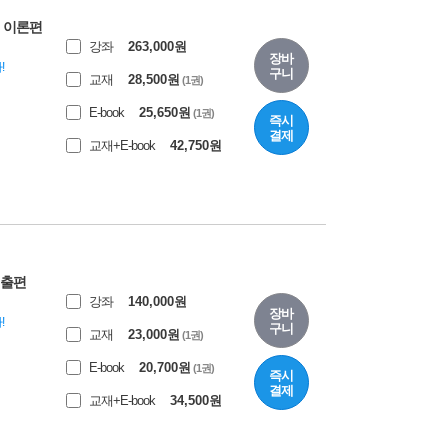
어원 이론편
강좌
263,000
원
장바
!
구니
교재
28,500
원
(1권)
E-book
25,650
원
(1권)
즉시
결제
교재+E-book
42,750
원
다빈출편
강좌
140,000
원
장바
!
구니
교재
23,000
원
(1권)
E-book
20,700
원
(1권)
즉시
결제
교재+E-book
34,500
원