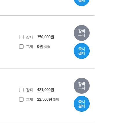
결제
장바
구니
강좌
350,000
원
교재
0
원
(0권)
즉시
결제
장바
구니
강좌
421,000
원
교재
22,500
원
(1권)
즉시
결제