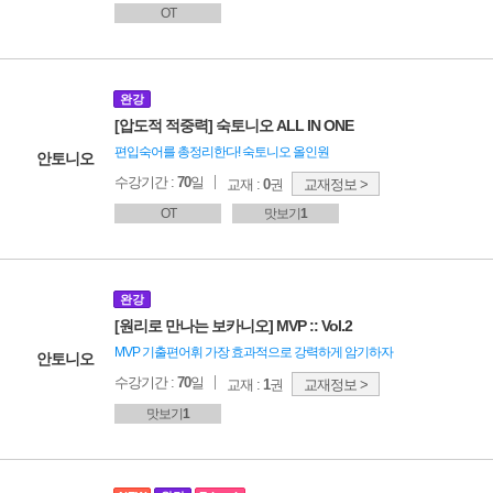
OT
완강
[압도적 적중력] 숙토니오 ALL IN ONE
편입숙어를 총정리한다! 숙토니오 올인원
안토니오
수강기간 :
70
일
교재 :
0
권
교재정보 >
OT
맛보기
1
완강
[원리로 만나는 보카니오] MVP :: Vol.2
MVP 기출편어휘 가장 효과적으로 강력하게 암기하자
안토니오
수강기간 :
70
일
교재 :
1
권
교재정보 >
맛보기
1