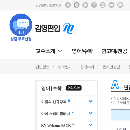
김영편입 소통채널
교수소개
영어/수학
연고대/전공
편입정보
모의평가
합격수기
온라인상담
편
영어 | 수학
편입시험에서
이달의 신규강좌
기초부터 문
마이 스터디플래너
KY Welcome PACK
전체