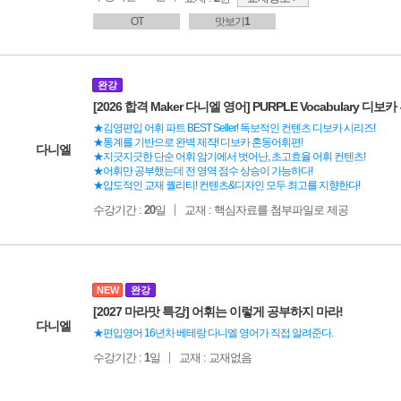
OT
맛보기
1
완강
[2026 합격 Maker 다니엘 영어] PURPLE Vocabulary 디
★김영편입 어휘 파트 BEST Seller! 독보적인 컨텐츠 디보카 시리즈!
★통계를 기반으로 완벽 제작! 디보카 혼동어휘편!
다니엘
★지긋지긋한 단순 어휘 암기에서 벗어난, 초고효율 어휘 컨텐츠!
★어휘만 공부했는데 전 영역 점수 상승이 가능하다!
★압도적인 교재 퀄리티! 컨텐츠&디자인 모두 최고를 지향한다!
수강기간 :
20
일
교재 : 핵심자료를 첨부파일로 제공
NEW
완강
[2027 마라맛 특강] 어휘는 이렇게 공부하지 마라!
다니엘
★편입영어 16년차 베테랑 다니엘 영어가 직접 알려준다.
수강기간 :
1
일
교재 : 교재없음