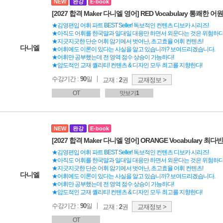
NEW
완강
E-book
[2027 합격 Maker 다니엘 영어] RED Vocabulary 통쾌한 
★김영편입 어휘 파트 BEST Seller! 독보적인 컨텐츠 디보카 시리즈!
★아직도 어휘를 한국말과 일대일 대응만 하면서 외운다는 것은 위험하다
★지긋지긋한 단순 어휘 암기에서 벗어난, 초고효율 어휘 컨텐츠!
다니엘
★어휘에도 이론이 있다는 사실을 알고 있습니까? 보여드리겠습니다.
★어휘만 공부했는데 전 영역 점수 상승이 가능하다!
★압도적인 교재 퀄리티! 컨텐츠 & 디자인 모두 최고를 지향한다!
수강기간 :
90
일
교재 :
2
권
교재정보 >
OT
맛보기
1
NEW
완강
E-book
[2027 합격 Maker 다니엘 영어] ORANGE Vocabulary 최
★김영편입 어휘 파트 BEST Seller! 독보적인 컨텐츠 디보카 시리즈!
★아직도 어휘를 한국말과 일대일 대응만 하면서 외운다는 것은 위험하다
★지긋지긋한 단순 어휘 암기에서 벗어난, 초고효율 어휘 컨텐츠!
다니엘
★어휘에도 이론이 있다는 사실을 알고 있습니까? 보여드리겠습니다.
★어휘만 공부했는데 전 영역 점수 상승이 가능하다!
★압도적인 교재 퀄리티! 컨텐츠 & 디자인 모두 최고를 지향한다!
수강기간 :
90
일
교재 :
2
권
교재정보 >
OT