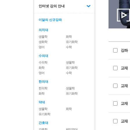
인터넷 강의 안내
이달의 신규강좌
의치대
생물학
화학
생화학
유기화학
영어
수학
강좌
수의대
수의학
생물학
화학
유기화학
교재
영어
수학
한의대
교재
한의학
생물학
화학
유기화학
약대
교재
생물학
화학
유기화학
교재
간호대
간호학
편입영어