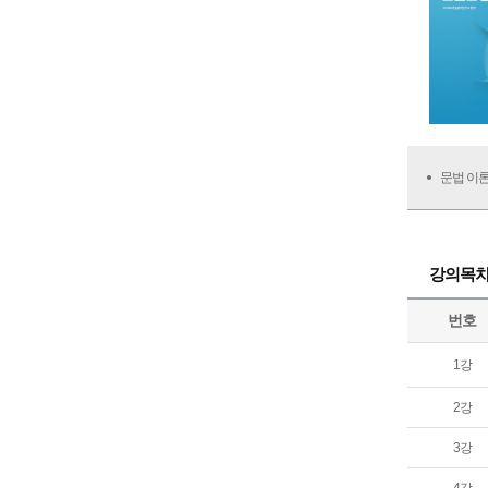
문법 이론
강의목
번호
1강
2강
3강