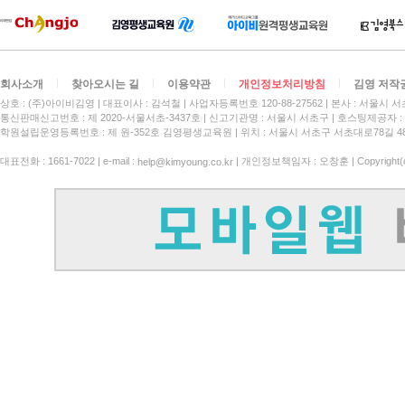
회사소개
찾아오시는 길
이용약관
개인정보처리방침
김영 저작
상호 : (주)아이비김영
대표이사 : 김석철
사업자등록번호 120-88-27562
본사 : 서울시 서
통신판매신고번호 : 제 2020-서울서초-3437호
신고기관명 : 서울시 서초구
호스팅제공자 : 
학원설립운영등록번호 : 제 원-352호 김영평생교육원 | 위치 : 서울시 서초구 서초대로78길 4
대표전화 : 1661-7022 | e-mail :
| 개인정보책임자 : 오창훈 | Copyright(c)
help@kimyoung.co.kr