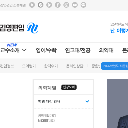
김영편입 소통채널
교수소개
영어/수학
연고대/전공
의약대
온
편입정보
모의평가
합격수기
온라인상담
종합반 방문상담
학
의학계열
학원 개강 안내
의학계열 개강
M·DEET 개강