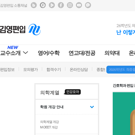
김영편입 소통채널
교수소개
영어/수학
연고대/전공
의약대
온
편입정보
모의평가
합격수기
온라인상담
종합반 방문상담
학
간호학과 편입 
의학계열
학원 개강 안내
의학계열 개강
M·DEET 개강