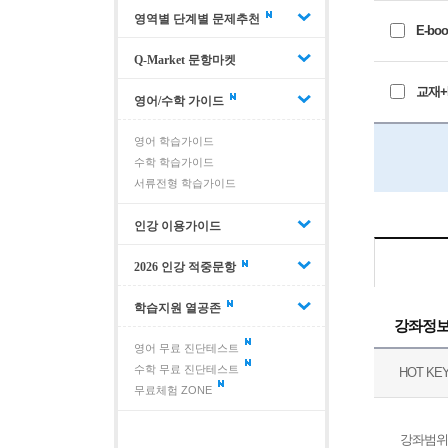
영역별 단계별 문제추천
E-boo
Q-Market 문항마켓
교재+E
영어/수학 가이드
영어 학습가이드
수학 학습가이드
서류전형 학습가이드
인강 이용가이드
2026 인강 적중문항
학습지원 열공존
강좌정
영어 무료 진단테스트
수학 무료 진단테스트
HOT KE
무료체험 ZONE
강좌범위