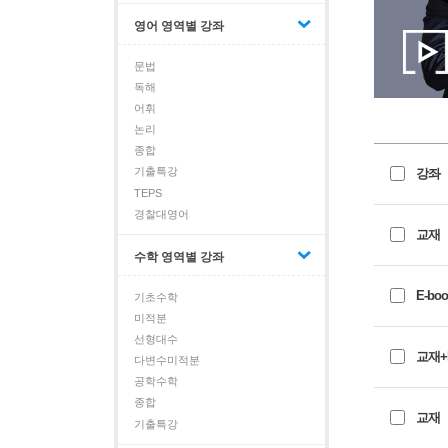
영어 영역별 강좌
문법
독해
어휘
논리
종합
기출특강
강좌
TEPS
경찰대영어
교재
수학 영역별 강좌
E-boo
기초수학
미적분
선형대수
교재+E
다변수미적분
공학수학
종합
교재
기출특강