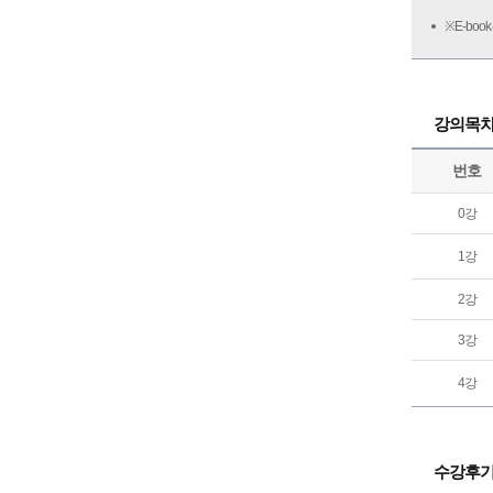
※E-bo
강의목
번호
0강
1강
2강
3강
4강
수강후