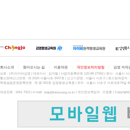
회사소개
찾아오시는 길
이용약관
개인정보처리방침
김영 저작
상호 : (주)아이비김영
대표이사 : 김석철
사업자등록번호 120-88-27562
본사 : 서울시 서
통신판매신고번호 : 제 2020-서울서초-3437호
신고기관명 : 서울시 서초구
호스팅제공자 : 
학원설립운영등록번호 : 제 원-352호 김영평생교육원 | 위치 : 서울시 서초구 서초대로78길 4
대표전화 : 1661-7022 | e-mail :
| 개인정보책임자 : 오창훈 | Copyright(c)
help@kimyoung.co.kr