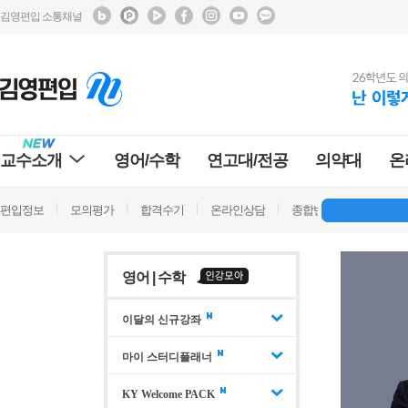
김영편입 소통채널
교수소개
영어/수학
연고대/전공
의약대
온
편입정보
모의평가
합격수기
온라인상담
종합반 방문상담
학
영어 | 수학
이달의 신규강좌
마이 스터디플래너
KY Welcome PACK