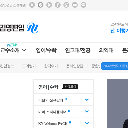
김영편입 소통채널
교수소개
영어/수학
연고대/전공
의약대
온
편입정보
모의평가
합격수기
온라인상담
종합반 방문상담
학
영어 | 수학
이달의 신규강좌
마이 스터디플래너
KY Welcome PACK