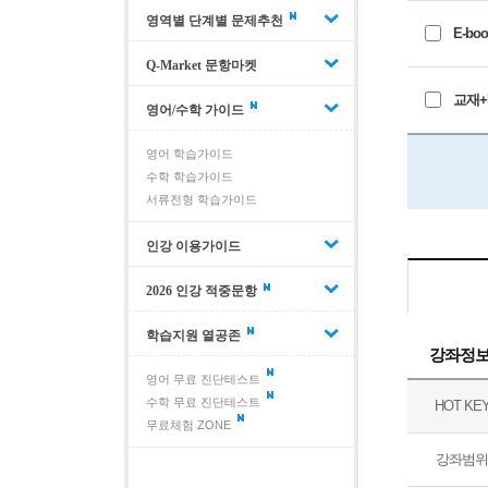
영역별 단계별 문제추천
E-boo
Q-Market 문항마켓
교재+E
영어/수학 가이드
영어 학습가이드
수학 학습가이드
서류전형 학습가이드
인강 이용가이드
2026 인강 적중문항
학습지원 열공존
강좌정
영어 무료 진단테스트
수학 무료 진단테스트
HOT KE
무료체험 ZONE
강좌범위