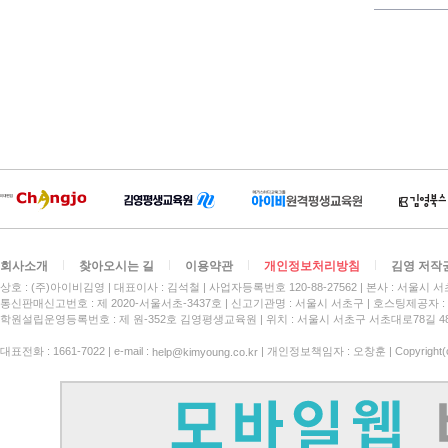
회사소개
찾아오시는 길
이용약관
개인정보처리방침
김영 저작
상호 : (주)아이비김영
대표이사 : 김석철
사업자등록번호 120-88-27562
본사 : 서울시 서
통신판매신고번호 : 제 2020-서울서초-3437호
신고기관명 : 서울시 서초구
호스팅제공자 : 
학원설립운영등록번호 : 제 원-352호 김영평생교육원 | 위치 : 서울시 서초구 서초대로78길 4
대표전화 : 1661-7022 | e-mail :
| 개인정보책임자 : 오창훈 | Copyright(c)
help@kimyoung.co.kr