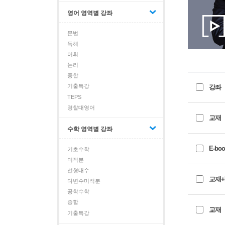
영어 영역별 강좌
문법
독해
어휘
논리
종합
기출특강
강좌
TEPS
경찰대영어
교재
수학 영역별 강좌
E-boo
기초수학
미적분
선형대수
교재+E
다변수미적분
공학수학
종합
교재
기출특강