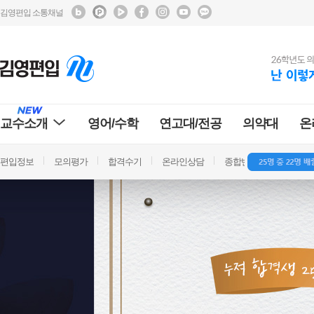
김영편입 소통채널
교수소개
영어/수학
연고대/전공
의약대
온
편입정보
모의평가
합격수기
온라인상담
종합반 방문상담
학