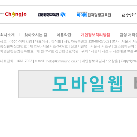
회사소개
찾아오시는 길
이용약관
개인정보처리방침
김영 저작
상호 : (주)아이비김영
대표이사 : 김석철
사업자등록번호 120-88-27562
본사 : 서울시 서
통신판매신고번호 : 제 2020-서울서초-3437호
신고기관명 : 서울시 서초구
호스팅제공자 : 
학원설립운영등록번호 : 제 원-352호 김영평생교육원 | 위치 : 서울시 서초구 서초대로78길 4
대표전화 : 1661-7022 | e-mail :
| 개인정보책임자 : 오창훈 | Copyright(c)
help@kimyoung.co.kr