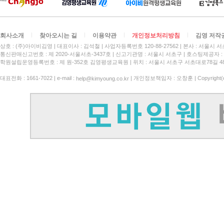
소개영상 바로가기 >
소개영상 COMING 
회사소개
찾아오시는 길
이용약관
개인정보처리방침
김영 저작
정밀한 해석
읽는
상호 : (주)아이비김영
대표이사 : 김석철
사업자등록번호 120-88-27562
본사 : 서울시 서
편입
정서영
통신판매신고번호 : 제 2020-서울서초-3437호
신고기관명 : 서울시 서초구
호스팅제공자 : 
조
학원설립운영등록번호 : 제 원-352호 김영평생교육원 | 위치 : 서울시 서초구 서초대로78길 4
해석은 이해로,
이해는 감각으로
대표전화 : 1661-7022 | e-mail :
| 개인정보책임자 : 오창훈 | Copyright(c)
읽는 
help@kimyoung.co.kr
완성하
소개영상 COMING SOON
소개영상 COMING 