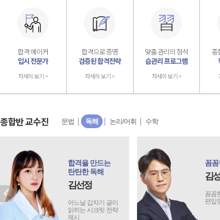
합격 메이커
합격으로 증명
맞춤 관리의 정석
종
입시 전문가
검증된 합격전략
습관리 프로그램
자세히 보기 >
자세히 보기 >
자세히 보기 >
종합반 교수진
문법
독해
논리/어휘
수학
꼼꼼한 편입독해!
편입
Supe
김성환
남
꼼꼼한 독해로
편입영어 완전 정복!
편입
Super