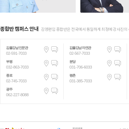
소개영상 COMING SOON
소개영상 바로가기
종합반 캠퍼스 안내
독해 콘텐츠 캐치!
합격
김영편입 종합반은 전국에서 동일하게 최정예 강사진의 
양병준
오
예외를 두지 않은
체계
김플강남 인문관
김플강남 자연관
일관된 풀이로 승부!
합격을
02-591-7033
02-567-7033
부평
분당
032-863-7033
031-706-6033
종로
평촌
02-745-7033
031-385-7033
소개영상 COMING SOON
소개영상 바로가기
광주
철의독해
핵심
062-227-8088
이철
정
깊이 있는
정답이
독해분석력으로
점수상승!