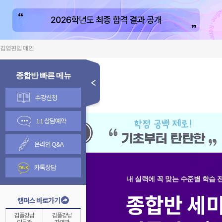
김영편입 메인
종합반 빠른 메뉴
수강신청
1:1 상담예약
온라인 Q&A
카톡상담
내 실력에 꼭 맞는 수준별 학습 
캠퍼스 바로가기
김플강남
김플강남
인문관
자연관