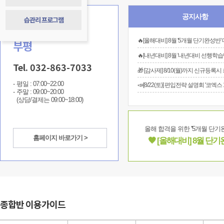
공지사항
습관리 프로그램
합격을 잘 시키는 학원
“지극정성 운영철학“ 가동
🔥[올해대비] 8월 '5개월 단기완성반'
부평
🔥[내년대비] 8월 '내년대비 선행학습
Tel. 032-863-7033
평일 : 07:00~22:00
주말 : 09:00~20:00
(상담/결제는 09:00~18:00)
올해 합격을 위한 ''5개월 단기
홈페이지 바로가기 >
🤎 [올해대비] 8월 단
종합반 이용가이드