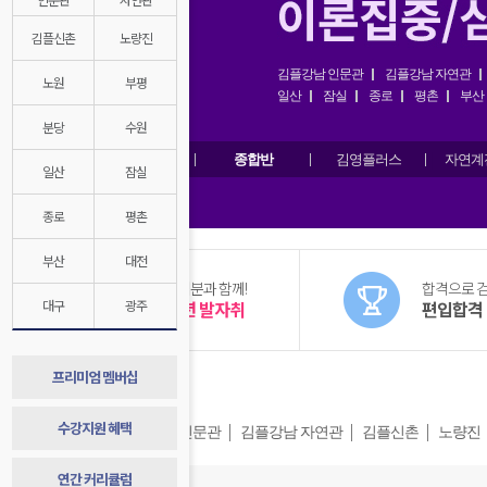
김플신촌
노량진
김플강남 인문관
김플강남 자연관
노원
부평
일산
잠실
종로
평촌
부산
분당
수원
2028대비반
종합반
김영플러스
자연계
일산
잠실
종로
평촌
부산
대전
언제나 여러분과 함께!
합격으로 검
대구
종합반 1년 발자취
광주
편입합격 
프리미엄 멤버십
캠퍼스 소식
수강지원 혜택
김플강남 인문관
김플강남 자연관
김플신촌
노량진
연간 커리큘럼