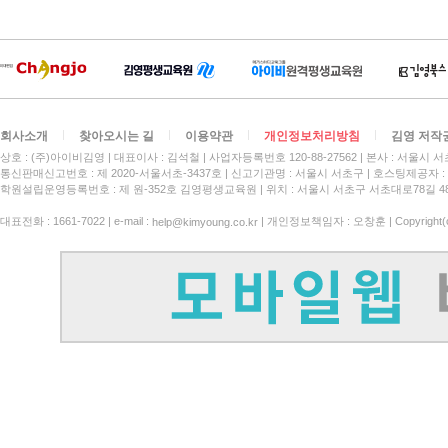
회사소개
찾아오시는 길
이용약관
개인정보처리방침
김영 저작
상호 : (주)아이비김영
대표이사 : 김석철
사업자등록번호 120-88-27562
본사 : 서울시 서
통신판매신고번호 : 제 2020-서울서초-3437호
신고기관명 : 서울시 서초구
호스팅제공자 : 
학원설립운영등록번호 : 제 원-352호 김영평생교육원 | 위치 : 서울시 서초구 서초대로78길 4
대표전화 : 1661-7022 | e-mail :
| 개인정보책임자 : 오창훈 | Copyright(c)
help@kimyoung.co.kr