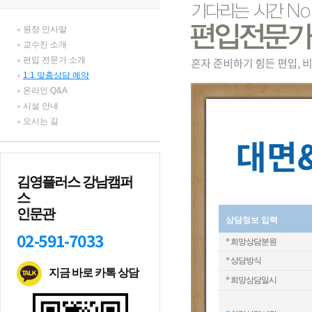
원장 인사말
교수진 소개
편입 전문가 소개
1:1 맞춤상담 예약
온라인 Q&A
시설 안내
오시는 길
김영플러스 강남캠퍼
스
인문관
상담정보 입력
02-591-7033
*
희망상담분원
*
상담방식
지금 바로 카톡 상담
*
희망상담일시