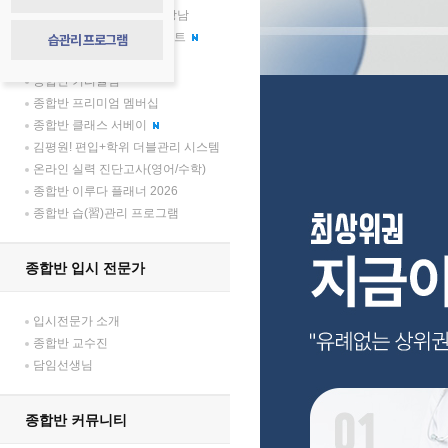
압도적 격차, 김영플러스 강남
종합반 학부모 소통 프로젝트
습관리 프로그램
종합반 합격생 토크 콘서트
종합반 커리큘럼
종합반 프리미엄 멤버십
종합반 클래스 서베이
김평원! 편입+학위 더블관리 시스템
온라인 실력 진단고사(영어/수학)
종합반 이루다 플래너 2026
종합반 습(習)관리 프로그램
종합반 입시 전문가
입시전문가 소개
종합반 교수진
담임선생님
종합반 커뮤니티