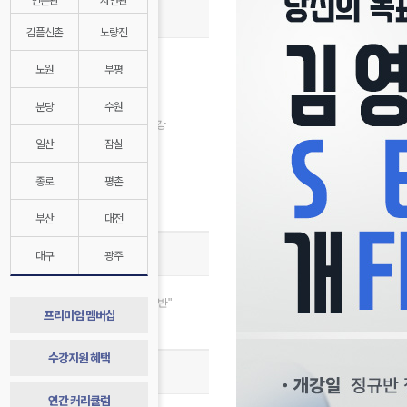
종합반 개강안내
김플신촌
노량진
8월 수강신청
노원
부평
인문계 8월 개강
자연계 8월 개강
분당
수원
2028대비 1학년 반 8월 개강
일산
잠실
김영플러스 8월 개강
자연계전문관 8월 개강
종로
평촌
경찰대/연고대 특별반
매월 수강지원 혜택
부산
대전
종합반 스토리
대구
광주
합격 절대공식, “합격=종합반"
프리미엄 멤버십
종합반 1년 발자취 기록
수강지원 혜택
종합반 합격 시스템
연간 커리큘럼