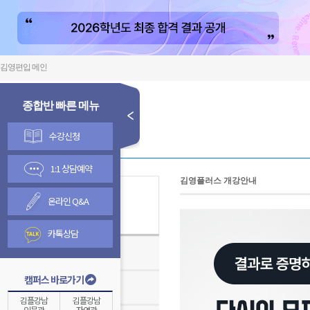
김영편입 메인
종합반 빠른 메뉴
수강신청
1:1 상담예약
김영플러스 개강안내
온라인 Q&A
김영종합반
카톡상담
김영편입학원TV
캠퍼스 바로가기
온라인 수강신청 안내
김플강남
김플강남
인문관
자연관