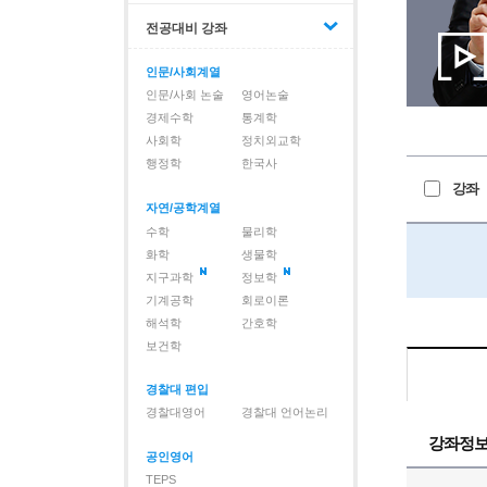
전공대비 강좌
인문/사회계열
인문/사회 논술
영어논술
경제수학
통계학
사회학
정치외교학
행정학
한국사
강좌
자연/공학계열
수학
물리학
화학
생물학
지구과학
정보학
기계공학
회로이론
해석학
간호학
보건학
경찰대 편입
경찰대영어
경찰대 언어논리
강좌정
공인영어
TEPS