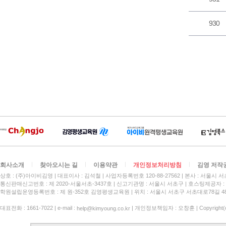
930
회사소개
찾아오시는 길
이용약관
개인정보처리방침
김영 저작
상호 : (주)아이비김영
대표이사 : 김석철
사업자등록번호 120-88-27562
본사 : 서울시 서
통신판매신고번호 : 제 2020-서울서초-3437호
신고기관명 : 서울시 서초구
호스팅제공자 : 
학원설립운영등록번호 : 제 원-352호 김영평생교육원 | 위치 : 서울시 서초구 서초대로78길 4
대표전화 : 1661-7022 | e-mail :
| 개인정보책임자 : 오창훈 | Copyright(c)
help@kimyoung.co.kr