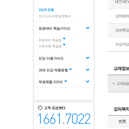
HOT KE
2단계 전형
강좌범위
자기소개서/학업계획서
전공대비 학습가이드
강좌특징
전공대비 학습법
수강대상
서류전형 학습법
인강 이용가이드
교재정
2026 인강 적중문항
무료체험 ZONE
교재없음
강의목
번호