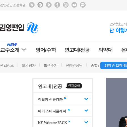
김영편입 소통채널
교수소개
영어/수학
연고대/전공
의약대
온
편입정보
모의평가
합격수기
온라인상담
종합반 방문상담
학
연고대 | 전공
이달의 신규강좌
마이 스터디플래너
KY Welcome PACK