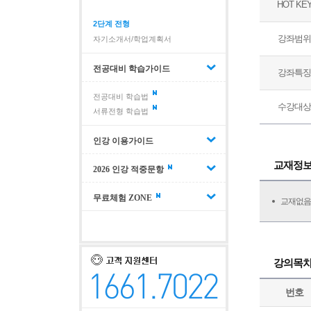
HOT KE
2단계 전형
강좌범위
자기소개서/학업계획서
전공대비 학습가이드
강좌특징
전공대비 학습법
수강대상
서류전형 학습법
인강 이용가이드
교재정
2026 인강 적중문항
무료체험 ZONE
교재없음
강의목
번호