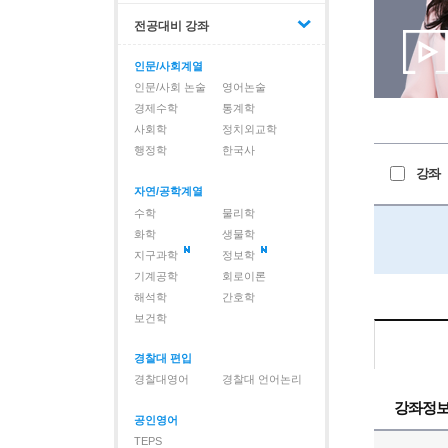
전공대비 강좌
인문/사회계열
인문/사회 논술
영어논술
경제수학
통계학
사회학
정치외교학
행정학
한국사
강좌
자연/공학계열
수학
물리학
화학
생물학
지구과학
정보학
기계공학
회로이론
해석학
간호학
보건학
경찰대 편입
경찰대영어
경찰대 언어논리
강좌정
공인영어
TEPS