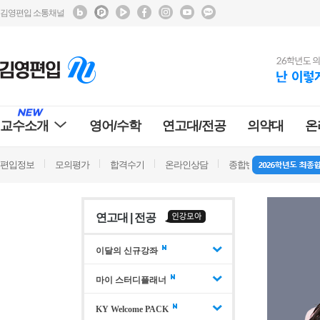
김영편입 소통채널
교수소개
영어/수학
연고대/전공
의약대
온
편입정보
모의평가
합격수기
온라인상담
종합반 방문상담
학
연고대 | 전공
이달의 신규강좌
마이 스터디플래너
KY Welcome PACK