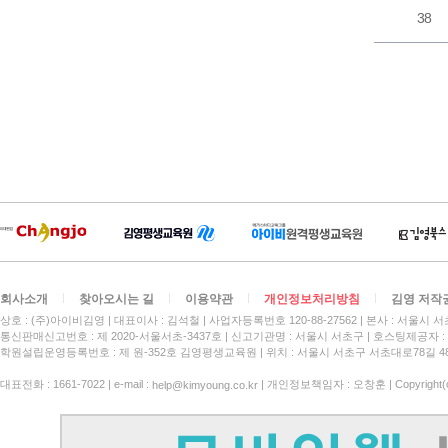
38
회사소개
찾아오시는 길
이용약관
개인정보처리방침
김영 저작
상호 : (주)아이비김영
대표이사 : 김석철
사업자등록번호 120-88-27562
본사 : 서울시 서
통신판매신고번호 : 제 2020-서울서초-3437호
신고기관명 : 서울시 서초구
호스팅제공자 : 
학원설립운영등록번호 : 제 원-352호 김영평생교육원 | 위치 : 서울시 서초구 서초대로78길 4
대표전화 : 1661-7022 | e-mail :
| 개인정보책임자 : 오창훈 | Copyright(c)
help@kimyoung.co.kr