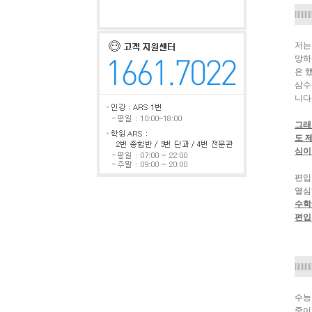
저는
망하
은 
삼수
니다
그래
도 
심이
편입
열심
수학
편입
수능
중이