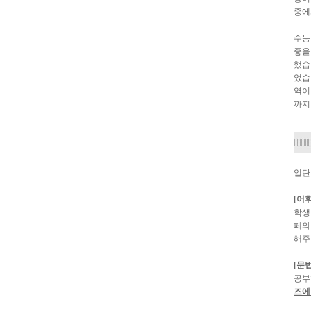
중에
수능
좋을
했습
었습
역이
까지
일단
[어휘
학생
페와
해주
[문법
공부
즈에