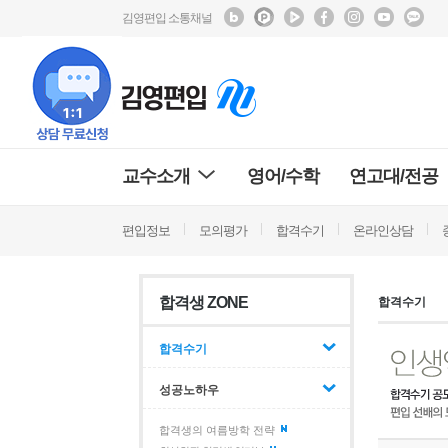
김영편입 소통채널
교수소개
영어/수학
연고대/전공
편입정보
모의평가
합격수기
온라인상담
합격생 ZONE
합격수기
합격수기
성공노하우
합격생의 여름방학 전략