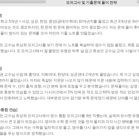
모의고사 및 기출문제 풀이 전략
학]
 학교 5개년 + 서강, 성균, 한양, 중앙(공대/수학과) 10개년치를 풀었고 최근 3개년은 3
풀어보는 것도 중요하지만, 한 문제 한 문제 뜯어먹는 것이 중요합니다. 저는 문제 풀이 후에
 풀이 방식이 있는 문제를 모아 저만의 기출 노트를 만들었습니다.
민 교수님 최상위 모의고사를 보기 전에 이 노트를 복습하며 점수가 점점 올랐고, 최종 김
 했습니다. 또 모의고사에서 잘 몰랐던 유형은 하루 날 잡고 류승민 교수님 교재 ‘시발서
어]
권 교수님 수업 때 홍익대, 이화여대, 한양대, 성균관대 2개년씩 풀었습니다. 꼭 가고 
년까지 풀었습니다. 어차피 똑같은 지문은 나오지 않기 때문에 지문 내용에 집착하기 보다
해 문제 수, 선지 출제 경향, 시간 분배 등에 초점을 두고 분석했습니다. 문제풀이는 김
로 충분히 연습할 수 있었고, 디시리즈에서 5% 안에 든 적도 있고 60% 받은 적도 있었
서 만회하려고 노력했습니다. 대부분은 단어 암기량 부족 문제였기 때문에 단어를 더 열
수통합 연습]
민 교수님 최상위 모의고사에서 영수 통합 모의고사를 4번 치뤘는데, 실제와 유사한 유형
있어서 큰 도움이 되었습니다. 영어와 수학 중 어떤 것을 먼저 풀지와 각각 시간 분배를 어떻
습니다. 그래서 저는 수학을 일차적으로 풀고, 영어를 다시 돌아가지 않을 생각으로 푼 뒤
들을 푸는 방식으로 정착했습니다.