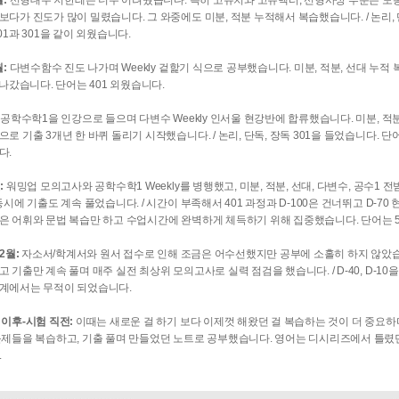
월:
선형대수 저한테는 너무 어려웠습니다. 특히 고유치와 고유벡터, 선형사상 부분은 도
보다가 진도가 많이 밀렸습니다. 그 와중에도 미분, 적분 누적해서 복습했습니다. / 논리, 단
01과 301을 같이 외웠습니다.
월:
다변수함수 진도 나가며 Weekly 겉핥기 식으로 공부했습니다. 미분, 적분, 선대 누적 복
1 나갔습니다. 단어는 401 외웠습니다.
:
공학수학1을 인강으로 들으며 다변수 Weekly 인서울 현강반에 합류했습니다. 미분, 적분
으로 기출 3개년 한 바퀴 돌리기 시작했습니다. / 논리, 단독, 장독 301을 들었습니다. 단
다.
:
워밍업 모의고사와 공학수학1 Weekly를 병행했고, 미분, 적분, 선대, 다변수, 공수1
 동시에 기출도 계속 풀었습니다. / 시간이 부족해서 401 과정과 D-100은 건너뛰고 D-
은 어휘와 문법 복습만 하고 수업시간에 완벽하게 체득하기 위해 집중했습니다. 단어는 5
12월:
자소서/학계서와 원서 접수로 인해 조금은 어수선했지만 공부에 소홀히 하지 않았
고 기출만 계속 풀며 매주 실전 최상위 모의고사로 실력 점검을 했습니다. / D-40, D-10
계에서는 무적이 되었습니다.
 이후-시험 직전:
이때는 새로운 걸 하기 보다 이제껏 해왔던 걸 복습하는 것이 더 중요
문제들을 복습하고, 기출 풀며 만들었던 노트로 공부했습니다. 영어는 디시리즈에서 틀렸
.