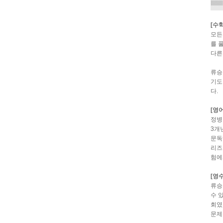
[수
모든
를 
다른
류승
기도
다.
[영
정병
3개
문독
리즈
험에
[영
류승
수 
회였
문제