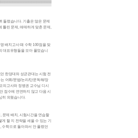
바퀴 돌렸습니다. 기출은 많은 문제
 틀린 문제, 애매하게 맞춘 문제,
영 배치고사 때 수학 100점을 맞
’의 대표유형들을 모아 풀었습니
싶었던 한양대와 성균관대는 시험 전
는 어휘/문법/논리/단문독해/장
영 모의고사와 정병권 교수님 디시
지만 점수에 연연하지 않고 다음 시
심히 외웠습니다.
, 문제 배치, 시험시간을 연습할
게 할 지 전략을 세울 수 있는 기
, 수학으로 돌아와서 안 풀렸던