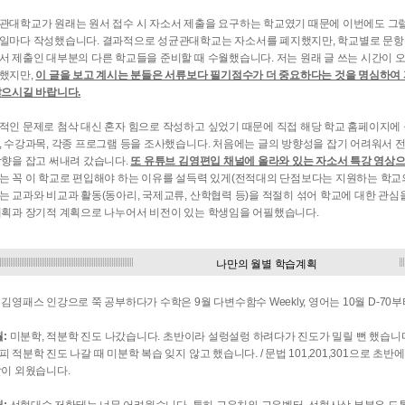
관대학교가 원래는 원서 접수 시 자소서 제출을 요구하는 학교였기 때문에 이번에도 그럴
일마다 작성했습니다. 결과적으로 성균관대학교는 자소서를 폐지했지만, 학교별로 문항은
서 제출인 대부분의 다른 학교들을 준비할 때 수월했습니다. 저는 원래 글 쓰는 시간이 
했지만,
이 글을 보고 계시는 분들은 서류보다 필기점수가 더 중요하다는 것을 명심하여
않으시길 바랍니다.
적인 문제로 첨삭 대신 혼자 힘으로 작성하고 싶었기 때문에 직접 해당 학교 홈페이지에
, 수강과목, 각종 프로그램 등을 조사했습니다. 처음에는 글의 방향성을 잡기 어려워서
방향을 잡고 써내려 갔습니다.
또 유튜브 김영편입 채널에 올라와 있는 자소서 특강 영상
는 꼭 이 학교로 편입해야 하는 이유를 설득력 있게(전적대의 단점보다는 지원하는 학교의
는 교과와 비교과 활동(동아리, 국제교류, 산학협력 등)을 적절히 섞어 학교에 대한 관
계획과 장기적 계획으로 나누어서 비전이 있는 학생임을 어필했습니다.
나만의 월별 학습계획
 김영패스 인강으로 쭉 공부하다가 수학은 9월 다변수함수 Weekly, 영어는 10월 D-7
월:
미분학, 적분학 진도 나갔습니다. 초반이라 설렁설렁 하려다가 진도가 밀릴 뻔 했습니
 적분학 진도 나갈 때 미분학 복습 잊지 않고 했습니다. / 문법 101,201,301으로 초반에
같이 외웠습니다.