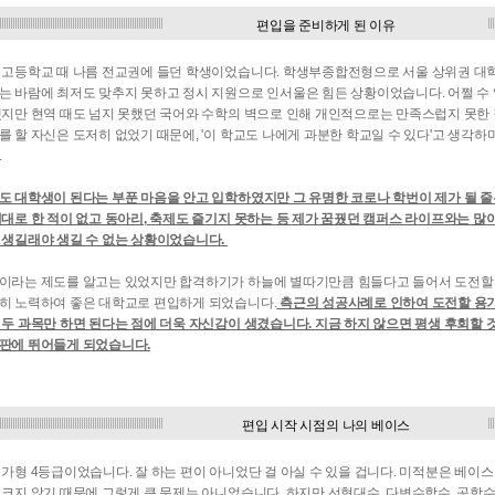
편입을 준비하게 된 이유
 고등학교 때 나름 전교권에 들던 학생이었습니다. 학생부종합전형으로 서울 상위권 대
는 바람에 최저도 맞추지 못하고 정시 지원으로 인서울은 힘든 상황이었습니다. 어쩔 수 
했지만 현역 때도 넘지 못했던 국어와 수학의 벽으로 인해 개인적으로는 만족스럽지 못한
를 할 자신은 도저히 없었기 때문에, '이 학교도 나에게 과분한 학교일 수 있다'고 생각
.
도 대학생이 된다는 부푼 마음을 안고 입학하였지만 그 유명한 코로나 학번이 제가 될 줄
제대로 한 적이 없고 동아리, 축제도 즐기지 못하는 등 제가 꿈꿨던 캠퍼스 라이프와는 많
 생길래야 생길 수 없는 상황이었습니다.
이라는 제도를 알고는 있었지만 합격하기가 하늘에 별따기만큼 힘들다고 들어서 도전할 
히 노력하여 좋은 대학교로 편입하게 되었습니다.
측근의 성공사례로 인하여 도전할 용기
 두 과목만 하면 된다는 점에 더욱 자신감이 생겼습니다. 지금 하지 않으면 평생 후회할 
판에 뛰어들게 되었습니다.
편입 시작 시점의 나의 베이스
 가형 4등급이었습니다. 잘 하는 편이 아니었단 걸 아실 수 있을 겁니다. 미적분은 베이
 크지 않기 때문에 그렇게 큰 문제는 아니었습니다. 하지만 선형대수, 다변수함수, 공학