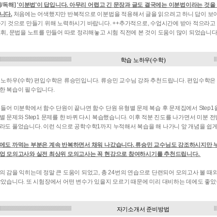
/독해]
'이분법'이 답입니다. 아무리 어렵고 긴 문장과 글도 결국에는 이분법이라는 것을
니다.
처음에는 어색했지만 반복적으로 이분법을 적용해서 글을 읽으려고 하니 답이 보이기 시
자기 것으로 만들기 위해 노력하시기 바랍니다. ++추가적으로, 수업시간에 받아 적으라
어휘, 문법을 노트를 만들어 따로 정리해놓고 시험 직전에 본 것이 도움이 많이 되었습니다
학습 노하우(수학)
 노하우(수학) 편입수학은 류승민입니다. 류승민 교수님 강좌 추천드립니다. 편입수학은
한 복습이 필수입니다.
 들어 미분학에서 함수 단원이 끝나면 함수 단원 유형별 문제 복습 후 문제집에서 Step1
별 문제와 Step1 문제를 한 바퀴 다시 복습했습니다. 이후 적분 진도를 나가면서 미분
라도 풀었습니다. 이런 식으로 공학수학1까지 누적해서 복습을 해 나가니 앞 개념을 쉽
에도 까먹는 부분은 계속 반복하면서 채워 나갔습니다. 류승민 교수님도 강조하시지만 
업 모의고사와 실전 최상위 모의고사는 꼭 현강으로 참여하시기를 추천드립니다.
의 감을 익히는데 정말 큰 도움이 되었고, 총 24번의 연습으로 단련되어 모의고사 볼 때
않았습니다. 또 시험장에서 어떤 변수가 있을지 모르기 때문에 미리 대비하는 데에도 좋았
자기소개서 준비방법