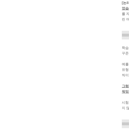
[논리
었습
를 
린 
학습
꾸준
예를
유형
씩이
그럼
워밍
시험
지 