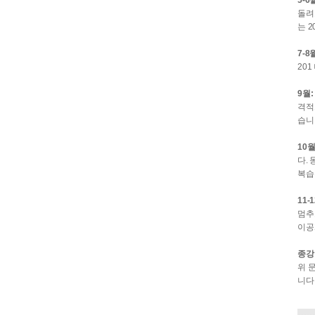
5-6
돌려
는 2
7-8
20
9월
격적
습니
10월
다.
복습
11-
멈추
이공
종강
위 
니다