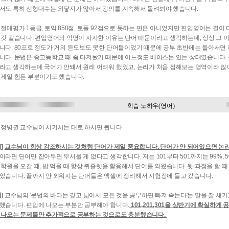
서도 특히 선형대수는 와닿지가 않아서 강의를 계속해서 돌려봐야 했습니다.
 절대평가 1등급, 토익 850점, 토플 92점으로 못하는 편은 아니었지만 편입영어는 결
 것 같습니다. 편입영어의 악명이 자자한 이유는 단어 때문이라고 생각하는데, 상상 그 
니다. 80프로 정도가 거의 듣도보도 못한 단어들이었기 때문에 공부 초반에는 돌아서면
니다. 문법은 중고등학교 때 좀 다져놨기 때문에 어느정도 베이스는 있는 상태였습니다.
라고 생각하는데 국어가 안돼서 원래 어려워 했었고, 논리가 처음 접해보는 영역이라 많
 제일 힘든 부분이기도 했습니다.
학습 노하우(영어)
 정병권 교수님이 시키시는 대로 하시면 됩니다.
]
교수님이 항상 강조하시는 것처럼 단어가 제일 중요합니다. 단어가 안 되어있으면 논리
이라면 단어만 잡아두면 무서울 게 없다고 생각합니다. 저는 101부터 501까지는 99%, 5
 학원을 오갈 때, 밥 먹을 때 항상 퀴즐렛을 활용해서 단어를 외웠습니다. 뒷 과정을 할 때
었습니다. 끝까지 안 외워지는 단어들은 엑셀에 정리해서 시험장에 들고 갔습니다.
]
교수님의 '문법의 바다는 깊고 넓어서 모든 것을 공부하면 빠져 죽는다'는 말을 잘 새기고 GP
했습니다. 편입에 나오는 부분만 공부해야 합니다.
101,201,301을 상반기에 확실하
 나오는 문제들만 추가적으로 공부하는 것으로도 충분했습니다.