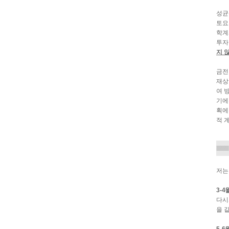
성균
토요
학계
투자
지 
금전
재상
여 
기에
획에
적 
저는
3-4
다시피
을 