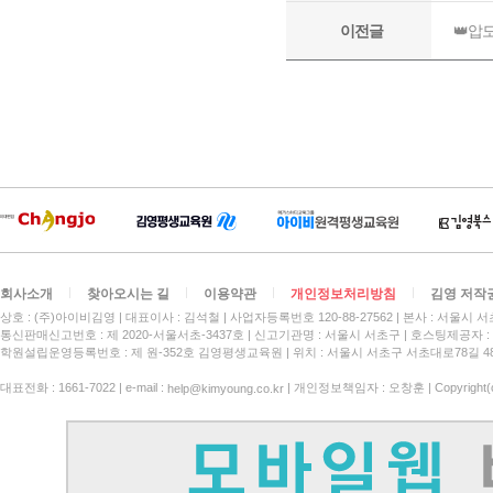
회사소개
찾아오시는 길
이용약관
개인정보처리방침
김영 저작
상호 : (주)아이비김영
대표이사 : 김석철
사업자등록번호 120-88-27562
본사 : 서울시 서
통신판매신고번호 : 제 2020-서울서초-3437호
신고기관명 : 서울시 서초구
호스팅제공자 : 
학원설립운영등록번호 : 제 원-352호 김영평생교육원 | 위치 : 서울시 서초구 서초대로78길 4
대표전화 : 1661-7022 | e-mail :
| 개인정보책임자 : 오창훈 | Copyright(c)
help@kimyoung.co.kr