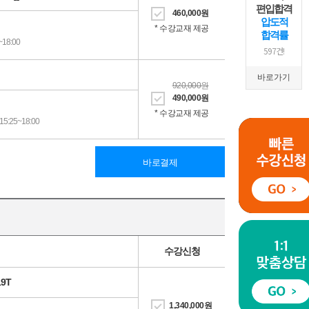
편입합격
460,000
원
압도적
* 수강교재 제공
합격률
18:00
597건!
바로가기
920,000
원
490,000
원
* 수강교재 제공
5:25~18:00
바로결제
수강신청
19T
1,340,000
원