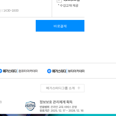
* 수강교재 제공
4:30~18:00
바로결제
메가스터디그룹 소개
청