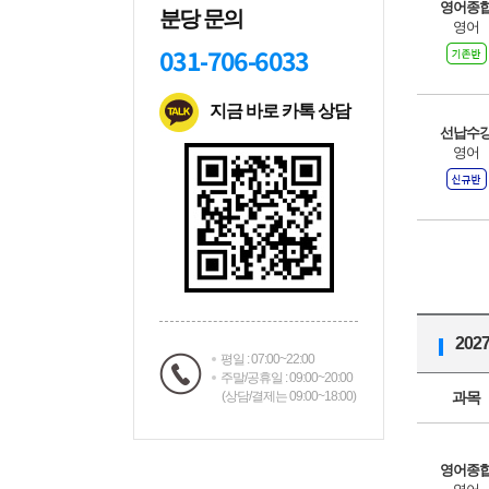
영어종
분당 문의
영어
031-706-6033
지금 바로 카톡 상담
선납수
영어
20
평일 : 07:00~22:00
주말/공휴일 : 09:00~20:00
(상담/결제는 09:00~18:00)
과목
영어종