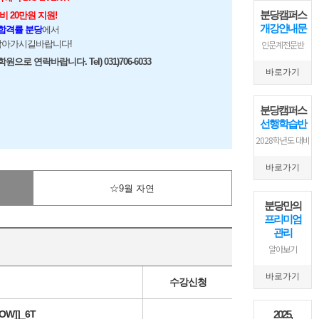
분당캠퍼스
 20만원 지원!
개강안내문
 합격률 분당
에서
잡아가시길바랍니다!
인문계전문반
으로 연락바랍니다. Tel) 031)706-6033
바로가기
분당캠퍼스
선행학습반
2028학년도 대비
바로가기
☆9월 자연
분당만의
프리미엄
관리
알아보기
바로가기
수강신청
OW]]_6T
2025,