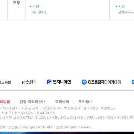
오후
기간
시간
9/1~10/31
월화수목금ㅣ1
리방침
김영 저작권안내
고객센터
투자정보
27562
본사 : 서울시 서초구 강남대로 279, 백향빌딩 4, 5층 (서초동, 백향빌딩)
시 서초구
호스팅제공자 : 효성ITX(주)
 서초구 서초대로78길 48, 12층 (서초동, 송림빌딩) | 신고기관명 : 서울시 강남서초교육지원
 오창훈 | Copyright(c)2015 아이비김영 All rights reserved.