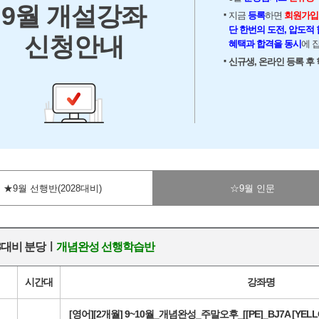
9월 개설강좌
지금
등록
하면
회원가입비
단 한번의 도전, 압도적
신청안내
혜택과 합격을 동시
에 
신규생, 온라인 등록 후 학원
★9월 선행반(2028대비)
☆9월 인문
28대비 분당ㅣ
개념완성 선행학습반
시간대
강좌명
[영어][2개월] 9~10월_개념완성_주말오후_[[PE]_BJ7A [YELL