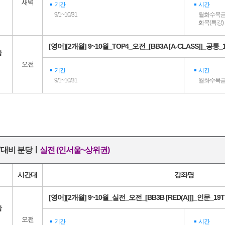
새벽
기간
시간
9/1~10/31
월화수목금 0
화목(특강) 1
[영어][2개월] 9~10월_TOP4_오전_[BB3A [A-CLASS]]_공통_
합
오전
기간
시간
9/1~10/31
월화수목금 1
27대비 분당ㅣ
실전 (인서울~상위권)
시간대
강좌명
[영어][2개월] 9~10월_실전_오전_[BB3B [RED(A)]]_인문_19T
합
오전
기간
시간