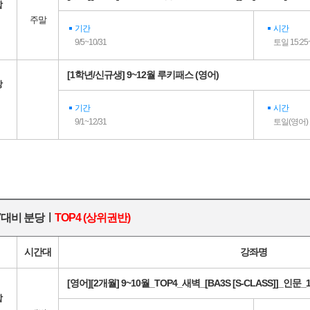
합
주말
기간
시간
9/5~10/31
토일 15:25~
[1학년/신규생] 9~12월 루키패스 (영어)
강
기간
시간
9/1~12/31
토일(영어) 1
27대비 분당ㅣ
TOP4 (상위권반)
시간대
강좌명
[영어][2개월] 9~10월_TOP4_새벽_[BA3S [S-CLASS]]_인문_
합