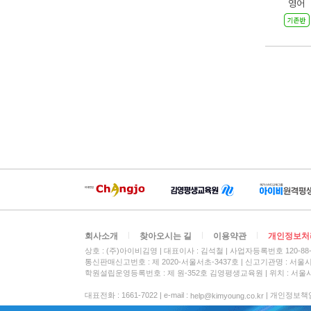
영어
회사소개
찾아오시는 길
이용약관
개인정보처
상호 : (주)아이비김영
대표이사 : 김석철
사업자등록번호 120-88-
통신판매신고번호 : 제 2020-서울서초-3437호
신고기관명 : 서울
학원설립운영등록번호 : 제 원-352호 김영평생교육원 | 위치 : 서울시
대표전화 : 1661-7022 | e-mail :
| 개인정보책임자 :
help@kimyoung.co.kr