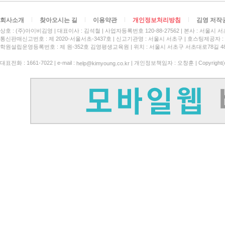
회사소개
찾아오시는 길
이용약관
개인정보처리방침
김영 저작
상호 : (주)아이비김영
대표이사 : 김석철
사업자등록번호 120-88-27562
본사 : 서울시 서
통신판매신고번호 : 제 2020-서울서초-3437호
신고기관명 : 서울시 서초구
호스팅제공자 : 
학원설립운영등록번호 : 제 원-352호 김영평생교육원 | 위치 : 서울시 서초구 서초대로78길 4
대표전화 : 1661-7022 | e-mail :
| 개인정보책임자 : 오창훈 | Copyright(c)
help@kimyoung.co.kr