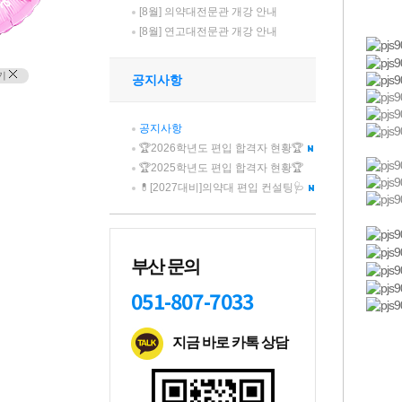
[8월] 의약대전문관 개강 안내
[8월] 연고대전문관 개강 안내
기
공지사항
공지사항
🏆2026학년도 편입 합격자 현황🏆
🏆2025학년도 편입 합격자 현황🏆
💊[2027대비]의약대 편입 컨설팅🩺
부산 문의
051-807-7033
지금 바로 카톡 상담