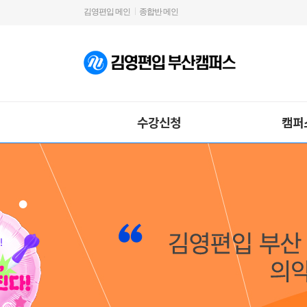
김영편입 메인
종합반 메인
수강신청
캠퍼