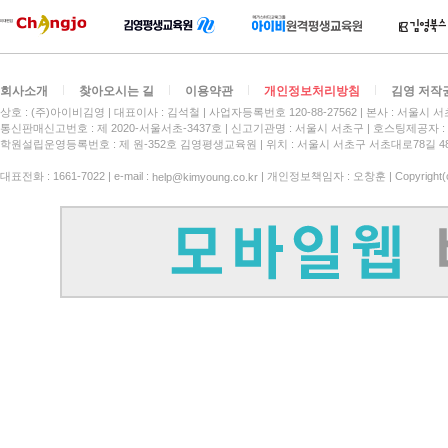
회사소개
찾아오시는 길
이용약관
개인정보처리방침
김영 저작
상호 : (주)아이비김영
대표이사 : 김석철
사업자등록번호 120-88-27562
본사 : 서울시 서
통신판매신고번호 : 제 2020-서울서초-3437호
신고기관명 : 서울시 서초구
호스팅제공자 : 
학원설립운영등록번호 : 제 원-352호 김영평생교육원 | 위치 : 서울시 서초구 서초대로78길 4
대표전화 : 1661-7022 | e-mail :
| 개인정보책임자 : 오창훈 | Copyright(c)
help@kimyoung.co.kr