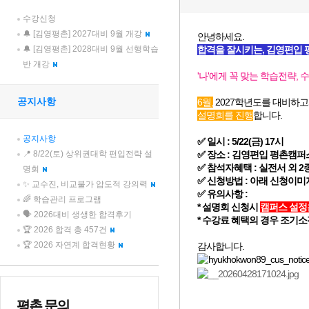
수강신청
🔔 [김영평촌] 2027대비 9월 개강
🔔 [김영평촌] 2028대비 9월 선행학습
반 개강
공지사항
공지사항
📍 8/22(토) 상위권대학 편입전략 설
명회
✨ 교수진, 비교불가 압도적 강의력
🌈 학습관리 프로그램
🗣️ 2026대비 생생한 합격후기
🏆 2026 합격 총 457건
🏆 2026 자연계 합격현황
평촌 문의