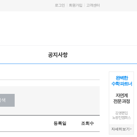
로그인
회원가입
고객센터
공지사항
완벽한
수학 파트너
자연계
전문 과정
김영편입
노량진캠퍼스
자세히보기>