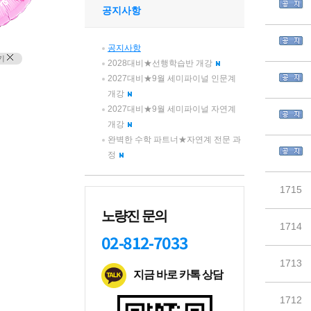
공지사항
공지사항
기
2028대비★선행학습반 개강
2027대비★9월 세미파이널 인문계
개강
2027대비★9월 세미파이널 자연계
개강
완벽한 수학 파트너★자연계 전문 과
정
노량진 문의
02-812-7033
지금 바로 카톡 상담