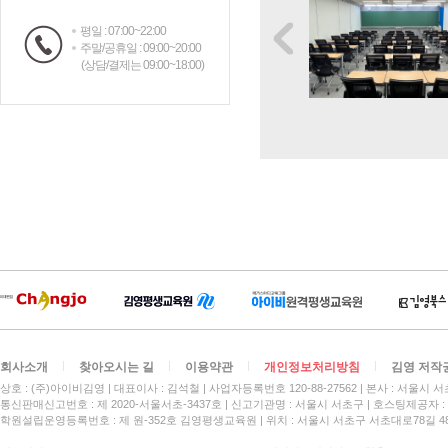
평일 : 07:00~22:00
주말/공휴일 : 09:00~20:00
(상담/결제는 09:00~18:00)
회사소개
찾아오시는 길
이용약관
개인정보처리방침
김영 저작
상호 : (주)아이비김영
대표이사 : 김석철
사업자등록번호 120-88-27562
본사 : 서울시 서
통신판매신고번호 : 제 2020-서울서초-3437호
신고기관명 : 서울시 서초구
호스팅제공자 : 
학원설립운영등록번호 : 제 원-352호 김영평생교육원 | 위치 : 서울시 서초구 서초대로78길 4