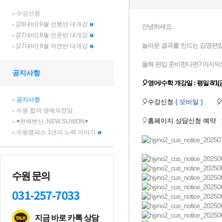
수강신청
[28대비] 9월 선행반 대개강
[27대비] 9월 인문반 대개강
[27대비] 9월 자연반 대개강
공지사항
공지사항
수원 합격 명예의전당
♥완벽변신, NEW SUWON♥
수원캠퍼스 1년의 노력 이야기
수원 문의
031-257-7033
지금 바로 카톡 상담