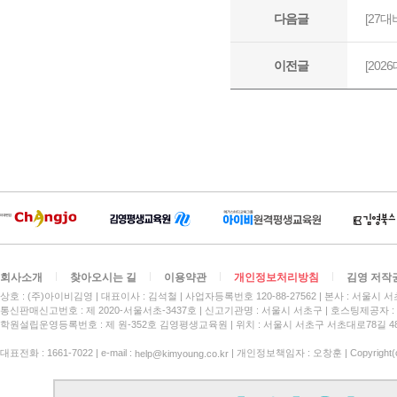
회사소개
찾아오시는 길
이용약관
개인정보처리방침
김영 저작
상호 : (주)아이비김영
대표이사 : 김석철
사업자등록번호 120-88-27562
본사 : 서울시 서
통신판매신고번호 : 제 2020-서울서초-3437호
신고기관명 : 서울시 서초구
호스팅제공자 : 
학원설립운영등록번호 : 제 원-352호 김영평생교육원 | 위치 : 서울시 서초구 서초대로78길 4
대표전화 : 1661-7022 | e-mail :
| 개인정보책임자 : 오창훈 | Copyright(c)
help@kimyoung.co.kr