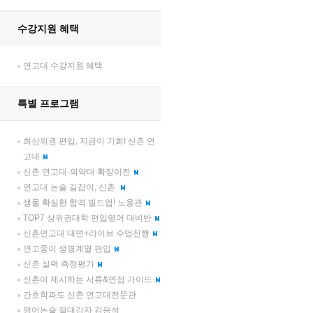
수강지원 혜택
연고대 수강지원 혜택
특별 프로그램
최상위권 편입, 지금이 기회! 신촌 연
고대
신촌 연고대·의약대 확장이전
연고대 논술 길잡이, 신촌
생물 확실한 합격 빌드업! 노용관
TOP7 상위권대학 편입영어 대비반
신촌연고대 대면+라이브 수업진행
연고중이 생명계열 편입
신촌 실력 측정평가
신촌이 제시하는 서류&면접 가이드
간호학과도 신촌 연고대전문관
영어논술 절대강자 김응석