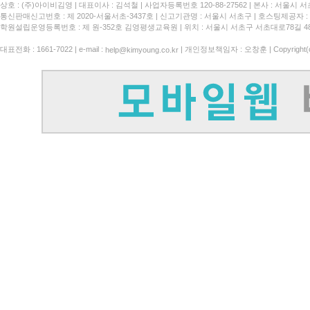
상호 : (주)아이비김영
대표이사 : 김석철
사업자등록번호 120-88-27562
본사 : 서울시 서
통신판매신고번호 : 제 2020-서울서초-3437호
신고기관명 : 서울시 서초구
호스팅제공자 : 
학원설립운영등록번호 : 제 원-352호 김영평생교육원 | 위치 : 서울시 서초구 서초대로78길 4
대표전화 : 1661-7022 | e-mail :
| 개인정보책임자 : 오창훈 | Copyright(c)
help@kimyoung.co.kr