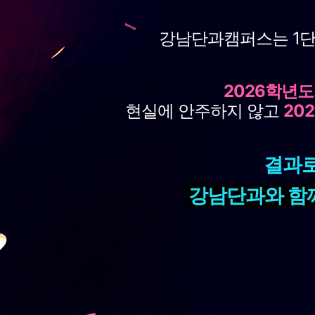
강남단과캠퍼스는 1단
2026학년도
현실에 안주하지 않고
20
결과로
강남단과와 함