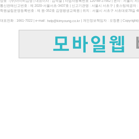
상호 : (주)아이비김영
대표이사 : 김석철
사업자등록번호 120-88-27562
본사 : 서울시 서
통신판매신고번호 : 제 2020-서울서초-3437호
신고기관명 : 서울시 서초구
호스팅제공자 : 
학원설립운영등록번호 : 제 원-352호 김영평생교육원 | 위치 : 서울시 서초구 서초대로78길 4
대표전화 : 1661-7022 | e-mail :
| 개인정보책임자 : 오창훈 | Copyright(c)
help@kimyoung.co.kr