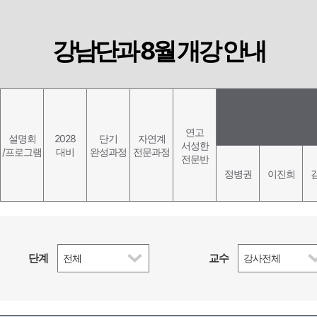
강남단과 8월 개강 안내
연고
설명회
2028
단기
자연계
서성한
/프로그램
대비
완성과정
전문과정
전문반
정병권
이진희
단계
교수