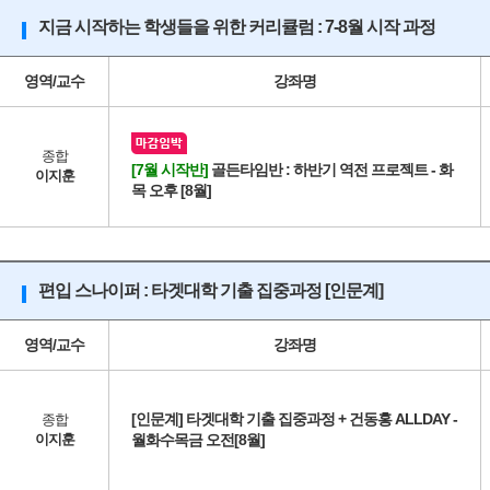
지금 시작하는 학생들을 위한 커리큘럼 : 7-8월 시작 과정
영역/교수
강좌명
종합
[7월 시작반]
골든타임반 : 하반기 역전 프로젝트 - 화
이지훈
목 오후 [8월]
편입 스나이퍼 : 타겟대학 기출 집중과정 [인문계]
영역/교수
강좌명
[인문계] 타겟대학 기출 집중과정 + 건동홍 ALLDAY -
종합
이지훈
월화수목금 오전[8월]