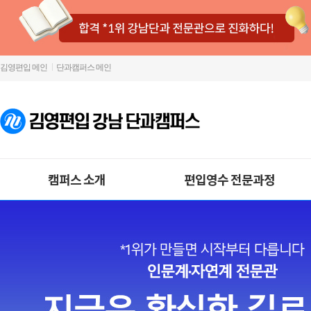
김영편입 메인
단과캠퍼스 메인
캠퍼스 소개
편입영수 전문과정