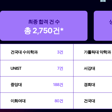
최종 합격 건 수
총 2,750건*
건국대 수의학과
3건
가톨릭대 약학과
UNIST
7건
서강대
중앙대
188건
경희대
이화여대
80건
건국대