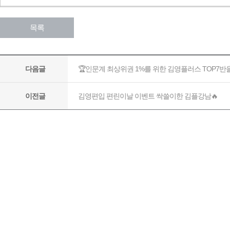
목록
🏆인문계 최상위권 1%를 위한 김영플러스 TOP7
다음글
김영편입 편린이날 이벤트 싹쓸이한 김플강남🔥
이전글