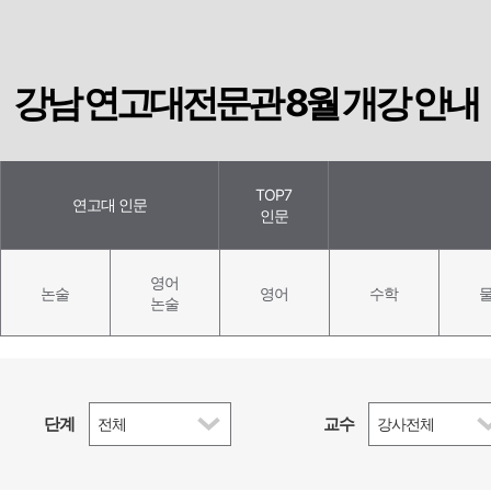
강남 연고대전문관 8월 개강 안내
TOP7
연고대 인문
인문
영어
논술
영어
수학
논술
단계
교수