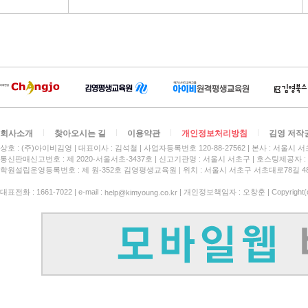
회사소개
찾아오시는 길
이용약관
개인정보처리방침
김영 저작
상호 : (주)아이비김영
대표이사 : 김석철
사업자등록번호 120-88-27562
본사 : 서울시 서
통신판매신고번호 : 제 2020-서울서초-3437호
신고기관명 : 서울시 서초구
호스팅제공자 : 
학원설립운영등록번호 : 제 원-352호 김영평생교육원 | 위치 : 서울시 서초구 서초대로78길 4
대표전화 : 1661-7022 | e-mail :
| 개인정보책임자 : 오창훈 | Copyright(c)
help@kimyoung.co.kr