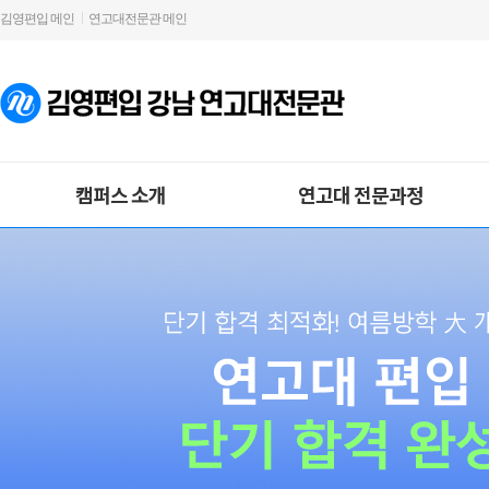
김영편입 메인
연고대전문관 메인
캠퍼스 소개
연고대 전문과정